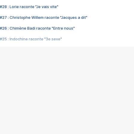
28 : Lorie raconte "Je vais vite"
#27 : Christophe Willem raconte "Jacques a dit"
#26 : Chimène Badi raconte "Entre nous"
#25 : Indochine raconte "3e sexe"
#24 : Zaho raconte "C'est chelou"
#23 : Patrick Bruel raconte "Au café des délices"
#22 : Kyo raconte "Le chemin"
#21 : Nolwenn Leroy raconte "Cassé"
#20 : Patrick Hernandez raconte "Born to be alive"
#19 : Lorie raconte "Près de moi"
#18 : Michael Jones raconte "A nos actes manqués" (avec Jean-Jacque
#17 : Khaled raconte "Aïcha"