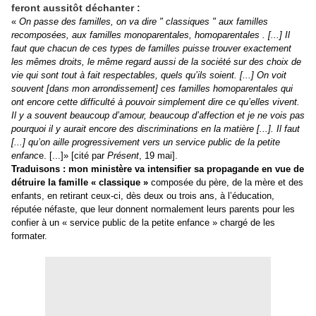
feront aussitôt déchanter :
«
On passe des familles, on va dire " classiques " aux familles
recomposées, aux familles monoparentales, homoparentales . [...] Il
faut que chacun de ces types de familles puisse trouver exactement
les mêmes droits, le même regard aussi de la société sur des choix de
vie qui sont tout à fait respectables, quels qu’ils soient. [...] On voit
souvent [dans mon arrondissement] ces familles homoparentales qui
ont encore cette difficulté à pouvoir simplement dire ce qu’elles vivent.
Il y a souvent beaucoup d’amour, beaucoup d’affection et je ne vois pas
pourquoi il y aurait encore des discriminations en la matière [...]. Il faut
[...] qu’on aille progressivement vers un service public de la petite
enfanc
e. [...]» [cité par
Présent
, 19 mai].
Traduisons : mon ministère va intensifier sa propagande en vue de
détruire la famille « classique »
composée du père, de la mère et des
enfants, en retirant ceux-ci, dès deux ou trois ans, à l’éducation,
réputée néfaste, que leur donnent normalement leurs parents pour les
confier à un « service public de la petite enfance » chargé de les
formater.