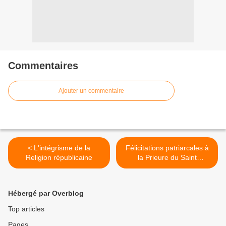
Commentaires
Ajouter un commentaire
< L'intégrisme de la
Félicitations patriarcales à
Religion républicaine
la Prieure du Saint
Monastère de la Dormition
Pühtitsa la Higoumène
Barbara (Trofimov) lors de
Hébergé par Overblog
son 80e anniversaire >
Top articles
Pages