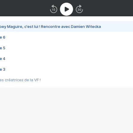
bey Maguire, c'est lui ! Rencontre avec Damien Witecka
e 6
e 5
e 4
e 3
s créatrices de la VF !
e 2
e 1
e Mektoub My Love arrive enfin ! Rencontre avec Shaïn Boumedine et Sal
i : après Toni en famille