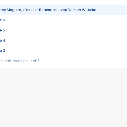
bey Maguire, c'est lui ! Rencontre avec Damien Witecka
e 6
e 5
e 4
e 3
s créatrices de la VF !
e 2
e 1
e Mektoub My Love arrive enfin ! Rencontre avec Shaïn Boumedine et Sal
i : après Toni en famille
elle réalise le bouleversant Dites lui que je l'aime
ais ! Rencontre autour de Vie privée de Rebecca Zlotowski