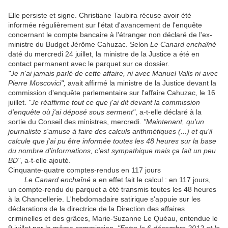
Elle persiste et signe. Christiane Taubira récuse avoir été
informée régulièrement sur l'état d'avancement de l'enquête
concernant le compte bancaire à l'étranger non déclaré de l'ex-
ministre du Budget Jérôme Cahuzac. Selon
Le Canard enchaîné
daté du mercredi 24 juillet, la ministre de la Justice a été en
contact permanent avec le parquet sur ce dossier.
"Je n'ai jamais parlé de cette affaire, ni avec Manuel Valls ni avec
Pierre Moscovici",
avait affirmé la ministre de la Justice devant la
commission d'enquête parlementaire sur l'affaire Cahuzac, le 16
juillet.
"Je réaffirme tout ce que j'ai dit devant la commission
d'enquête où j'ai déposé sous serment"
, a-t-elle déclaré à la
sortie du Conseil des ministres, mercredi.
"Maintenant, qu'un
journaliste s'amuse à faire des calculs arithmétiques (...) et qu'il
calcule que j'ai pu être informée toutes les 48 heures sur la base
du nombre d'informations, c'est sympathique mais ça fait un peu
BD"
, a-t-elle ajouté.
Cinquante-quatre comptes-rendus en 117 jours
Le Canard enchaîné
a en effet fait le calcul : en 117 jours,
un compte-rendu du parquet a été transmis toutes les 48 heures
à la Chancellerie. L'hebdomadaire satirique s'appuie sur les
déclarations de la directrice de la Direction des affaires
criminelles et des grâces, Marie-Suzanne Le Quéau, entendue le