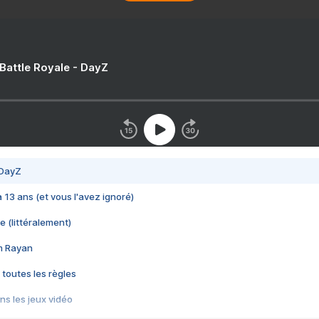
 Battle Royale - DayZ
 DayZ
 a 13 ans (et vous l'avez ignoré)
e (littéralement)
im Rayan
 toutes les règles
s les jeux vidéo