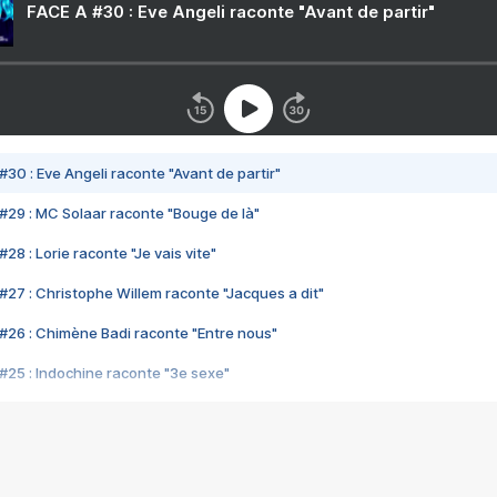
FACE A #30 : Eve Angeli raconte "Avant de partir"
#30 : Eve Angeli raconte "Avant de partir"
#29 : MC Solaar raconte "Bouge de là"
28 : Lorie raconte "Je vais vite"
#27 : Christophe Willem raconte "Jacques a dit"
#26 : Chimène Badi raconte "Entre nous"
#25 : Indochine raconte "3e sexe"
#24 : Zaho raconte "C'est chelou"
#23 : Patrick Bruel raconte "Au café des délices"
#22 : Kyo raconte "Le chemin"