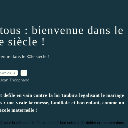
tous : bienvenue dans le
 siècle !
enue dans le XXIe siècle !
3.09.2013
…
 Jean-Théophane
éfilé en vain contre la loi Taubira légalisant le mariage
s : une vraie kermesse, familiale et bon enfant, comme on
’école maternelle !
ur la défense de l’école libre, il leur suffirait de défiler en nombre dans