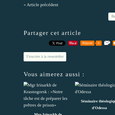
« Article précédent
Re
Partager cet article
Repost
0
S'inscrire à la newsletter
Vous aimerez aussi :
Séminaire théologiq
d'Odessa
Mgr Irinarkh de