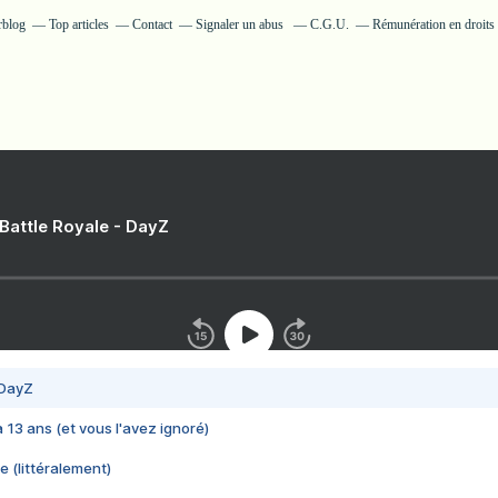
rblog
Top articles
Contact
Signaler un abus
C.G.U.
Rémunération en droits 
 Battle Royale - DayZ
 DayZ
 a 13 ans (et vous l'avez ignoré)
e (littéralement)