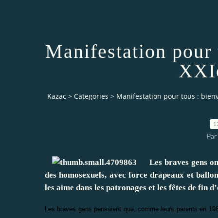
Manifestation pour 
XXIe
Kazac
>
Categories
>
Manifestation pour tous : bienv
1
Par
Les braves gens ont d
des homosexuels, avec force drapeaux et ballon
les aime dans les patronages et les fêtes de fin d
Les braves gens pensaient que, comme leurs parents en 1984 po