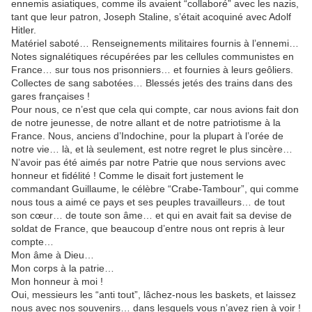
ennemis asiatiques, comme ils avaient “collaboré” avec les nazis,
tant que leur patron, Joseph Staline, s’était acoquiné avec Adolf
Hitler.
Matériel saboté…
Renseignements militaires
fournis à l’ennemi…
Notes signalétiques récupérées par les cellules communistes en
France… sur tous nos prisonniers… et fournies à leurs geôliers.
Collectes de sang sabotées… Blessés jetés des trains dans des
gares françaises !
Pour nous, ce n’est que cela qui compte, car nous avions fait don
de notre jeunesse, de notre allant et de notre patriotisme à la
France. Nous, anciens d’Indochine, pour la plupart à l’orée de
notre vie… là, et là seulement, est notre regret le plus sincère…
N’avoir pas été aimés par notre Patrie que nous servions avec
honneur et fidélité ! Comme le disait fort justement le
commandant Guillaume, le célèbre “Crabe-Tambour”, qui comme
nous tous a aimé ce pays et ses peuples travailleurs… de tout
son cœur… de toute son âme… et qui en avait fait sa devise de
soldat de France, que beaucoup d’entre nous ont repris à leur
compte…
Mon âme à Dieu…
Mon corps à la patrie…
Mon honneur à moi !
Oui, messieurs les “anti tout”, lâchez-nous les baskets, et laissez
nous avec nos souvenirs… dans lesquels vous n’avez rien à voir !