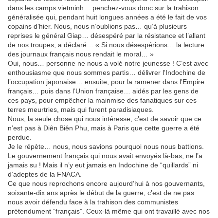
dans les camps vietminh… penchez-vous donc sur la trahison
généralisée qui, pendant huit longues années a été le fait de vos
copains d’hier. Nous, nous n’oublions pas… qu’à plusieurs
reprises le général Giap… désespéré par la résistance et l’allant
de nos troupes, a déclaré… « Si nous désespérions… la lecture
des journaux français nous rendait le moral… »
Oui, nous… personne ne nous a volé notre jeunesse ! C’est avec
enthousiasme que nous sommes partis… délivrer l’Indochine de
l’occupation japonaise… ensuite, pour la ramener dans l’Empire
français… puis dans l’Union française… aidés par les gens de
ces pays, pour empêcher la mainmise des fanatiques sur ces
terres meurtries, mais qui furent paradisiaques.
Nous, la seule chose qui nous intéresse, c’est de savoir que ce
n’est pas à Diên Biên Phu, mais à Paris que cette guerre a été
perdue.
Je le répète… nous, nous savions pourquoi nous nous battions.
Le gouvernement français qui nous avait envoyés là-bas, ne l’a
jamais su ! Mais il n’y eut jamais en Indochine de “quillards” ni
d’adeptes de la FNACA.
Ce que nous reprochons encore aujourd’hui à nos gouvernants,
soixante-dix ans après le début de la guerre, c’est de ne pas
nous avoir défendu face à la trahison des communistes
prétendument “français”. Ceux-là même qui ont travaillé avec nos