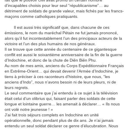
fait que le
pouvoir civil
avait promu un certain nombre
d’incapables choisis pour leur seul “républicanisme”… au
détriment de soldats de grande valeur, mais fichés par les francs-
maçons comme catholiques pratiquants.
Il est aussi très significatif que, dans chacune de ces
émissions, le nom du maréchal Pétain ne fut jamais prononcé,
alors qu’il fut incontestablement l’un des principaux acteurs de la
victoire et l’un des plus humains de nos généraux.
Il se trouve que cette année du centenaire de ce gigantesque
conflit est aussi le soixantième anniversaire de la fin de la guerre
d’Indochine, et donc de la chute de Diên Biên Phu.
Au nom de mes amis, anciens du Corps Expéditionnaire Français
en Extrême-Orient… qui devait devenir l’Armée d’Indochine, je
tiens à préciser à ces raconteurs d’histoire, que nous, “les
anciens d’Indo”, nous n’avons besoin ni de leurs pleurs, ni de
leurs regrets.
Le seul commentaire que j’ai entendu à ce sujet à
la télévision
était celui d’un olibrius qui, faisant parler des soldats de cette
longue et lointaine guerre… les amenait à déclarer… « Ils nous
ont volé notre jeunesse ! »
J’ai fait trois séjours complets en Indochine en unité
opérationnelle, donc pendant plus de dix ans. Je n’ai jamais
entendu un seul soldat déclarer ce genre d’élucubration. Nous