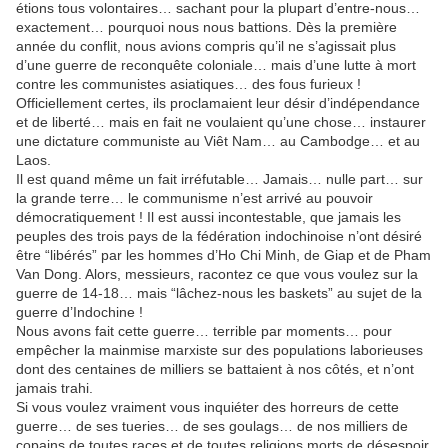
étions tous volontaires… sachant pour la plupart d’entre-nous…
exactement… pourquoi nous nous battions. Dès la première
année du conflit, nous avions compris qu’il ne s’agissait plus
d’une guerre de reconquête coloniale… mais d’une lutte à mort
contre les communistes asiatiques… des fous furieux !
Officiellement certes, ils proclamaient leur désir d’indépendance
et de liberté… mais en fait ne voulaient qu’une chose… instaurer
une dictature communiste au Viêt Nam… au Cambodge… et au
Laos.
Il est quand même un fait irréfutable… Jamais… nulle part… sur
la grande terre… le communisme n’est arrivé au pouvoir
démocratiquement ! Il est aussi incontestable, que jamais les
peuples des trois pays de la fédération indochinoise n’ont désiré
être “libérés” par les hommes d’Ho
Chi Minh
, de Giap et de Pham
Van Dong. Alors, messieurs, racontez ce que vous voulez sur la
guerre de 14-18… mais “lâchez-nous les baskets” au sujet de la
guerre d’Indochine !
Nous avons fait cette guerre… terrible par moments… pour
empêcher la mainmise marxiste sur des populations laborieuses
dont des centaines de milliers se battaient à nos côtés, et n’ont
jamais trahi.
Si vous voulez vraiment vous inquiéter des horreurs de cette
guerre… de ses tueries… de ses goulags… de nos milliers de
copains de toutes races et de toutes religions morts de désespoir