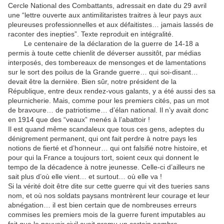
Cercle
National des Combattants, adressait en date du 29 avril
une “lettre ouverte aux antimilitaristes traitres à leur pays aux
pleureuses professionnelles et aux défaitistes… jamais lassés de
raconter des inepties”. Texte reproduit en intégralité.
Le centenaire de la déclaration de la guerre de 14-18 a
permis à toute cette chienlit de déverser aussitôt, par médias
interposés, des tombereaux de mensonges et de lamentations
sur le sort des poilus de la Grande guerre… qui soi-disant…
devait être la dernière. Bien sûr, notre président de la
République, entre deux rendez-vous galants, y a été aussi des sa
pleurnicherie. Mais, comme pour les premiers cités, pas un mot
de bravoure… de patriotisme… d’élan national. Il n’y avait donc
en 1914 que des “veaux” menés à l’abattoir !
Il est quand même scandaleux que tous ces gens, adeptes du
dénigrement permanent, qui ont fait perdre à notre pays les
notions de fierté et d’honneur… qui ont falsifié notre histoire, et
pour qui la France a toujours tort, soient ceux qui donnent le
tempo de la décadence à notre jeunesse. Celle-ci d’ailleurs ne
sait plus d’où elle vient… et surtout… où elle va !
Si la vérité doit être dite sur cette guerre qui vit des tueries sans
nom, et où nos soldats paysans montrèrent leur courage et leur
abnégation… il est bien certain que de nombreuses erreurs
commises les premiers mois de la guerre furent imputables au