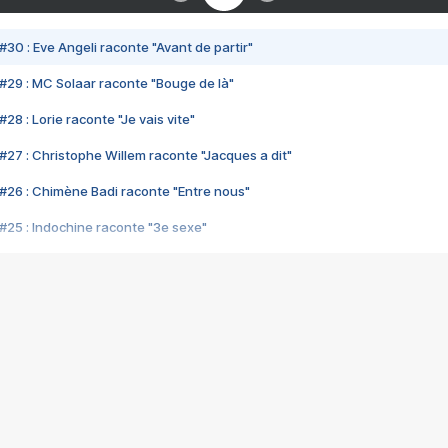
#30 : Eve Angeli raconte "Avant de partir"
#29 : MC Solaar raconte "Bouge de là"
28 : Lorie raconte "Je vais vite"
#27 : Christophe Willem raconte "Jacques a dit"
#26 : Chimène Badi raconte "Entre nous"
#25 : Indochine raconte "3e sexe"
#24 : Zaho raconte "C'est chelou"
#23 : Patrick Bruel raconte "Au café des délices"
#22 : Kyo raconte "Le chemin"
#21 : Nolwenn Leroy raconte "Cassé"
#20 : Patrick Hernandez raconte "Born to be alive"
#19 : Lorie raconte "Près de moi"