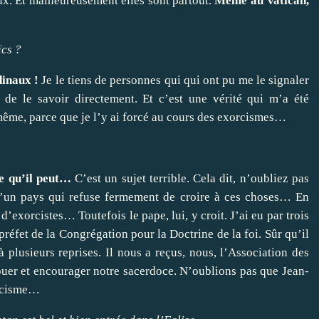
ieux. Et malheureusement elles sont partout.
Même au Vatican,
ïcs ?
dinaux !
Je le tiens de personnes qui qui ont pu me le signaler
é de le savoir directement. Et c’est une vérité qui m’a été
-même, parce que je l’y ai forcé au cours des exorcismes…
ce qu’il peut…
C’est un sujet terrible. Cela dit, n’oubliez pas
d’un pays qui refuse fermement de croire à ces choses… En
’exorcistes… Toutefois le pape, lui, y croit. J’ai eu par trois
 préfet de la Congrégation pour la Doctrine de la foi. Sûr qu’il
 plusieurs reprises. Il nous a reçus, nous, l’Association des
ouer et encourager notre sacerdoce. N’oublions pas que Jean-
orcisme…