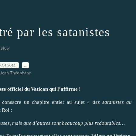
tré par les satanistes
istes
7.04.2011
…
 Jean-Théophane
 officiel du Vatican qui l’affirme !
consacre un chapitre entier au sujet
« des satanistes au
t Roi
:
reuses, mais que d’autres sont beaucoup plus redoutables…