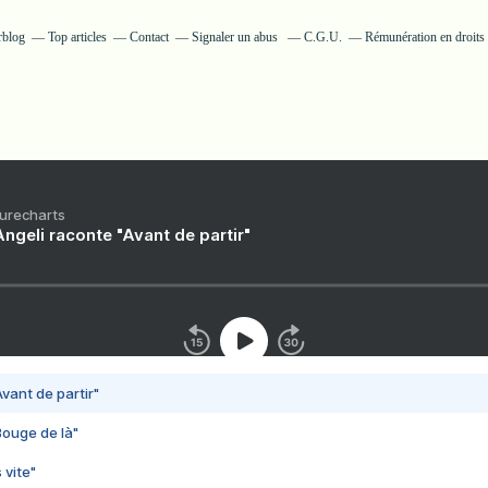
rblog
Top articles
Contact
Signaler un abus
C.G.U.
Rémunération en droits 
Purecharts
ngeli raconte "Avant de partir"
vant de partir"
Bouge de là"
 vite"