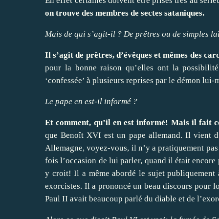
En effet certaines doivent être prises très au sér
on trouve des membres de sectes sataniques.
Mais de qui s’agit-il ? De prêtres ou de simples la
Il s’agit de prêtres, d’évêques et mêmes des car
pour la bonne raison qu’elles ont la possibilit
‘confessée’ à plusieurs reprises par le démon lui
Le pape en est-il informé ?
Et comment, qu’il en est informé! Mais il fait 
que Benoît XVI est un pape allemand. Il vient 
Allemagne, voyez-vous, il n’y a pratiquement pas d
fois l’occasion de lui parler, quand il était encore
y croit! Il a même abordé le sujet publiquement à
exorcistes. Il a prononcé un beau discours pour l
Paul II avait beaucoup parlé du diable et de l’ex