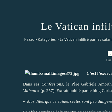
Le Vatican infil
Kazac
>
Categories
>
Le Vatican infiltré par les satan
2
Par
C’est l’exorciste
Dans ses
Confessions
, le
Père Gabriele Amorth
Vatican »
(p. 257).
Extrait publié par le blog Chris
«
Vous dites que certaines sectes sont peu dange