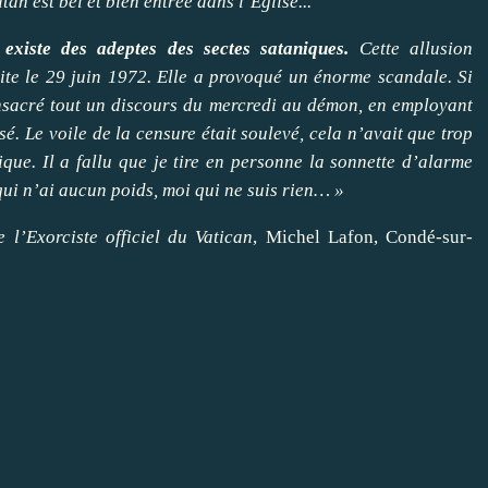
tan est bel et bien entrée dans l’Eglise...
 existe des adeptes des sectes sataniques.
Cette allusion
ite le
29 juin 1972
. Elle a provoqué un énorme scandale. Si
onsacré tout un discours du
mercredi
au démon, en employant
isé. Le voile de la censure était soulevé, cela n’avait que trop
que. Il a fallu que je tire en personne la sonnette d’alarme
qui n’ai aucun poids, moi qui ne suis rien… »
 l’Exorciste officiel du Vatican
, Michel Lafon, Condé-sur-