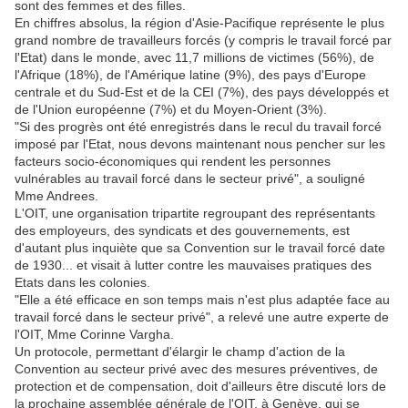
sont des femmes et des filles.
En chiffres absolus, la région d'Asie-Pacifique représente le plus
grand nombre de travailleurs forcés (y compris le travail forcé par
l'Etat) dans le monde, avec 11,7 millions de victimes (56%), de
l'Afrique (18%), de l'Amérique latine (9%), des pays d'Europe
centrale et du Sud-Est et de la CEI (7%), des pays développés et
de l'Union européenne (7%) et du Moyen-Orient (3%).
"Si des progrès ont été enregistrés dans le recul du travail forcé
imposé par l'Etat, nous devons maintenant nous pencher sur les
facteurs socio-économiques qui rendent les personnes
vulnérables au travail forcé dans le secteur privé", a souligné
Mme Andrees.
L'OIT, une organisation tripartite regroupant des représentants
des employeurs, des syndicats et des gouvernements, est
d'autant plus inquiète que sa Convention sur le travail forcé date
de 1930... et visait à lutter contre les mauvaises pratiques des
Etats dans les colonies.
"Elle a été efficace en son temps mais n'est plus adaptée face au
travail forcé dans le secteur privé", a relevé une autre experte de
l'OIT, Mme Corinne Vargha.
Un protocole, permettant d'élargir le champ d'action de la
Convention au secteur privé avec des mesures préventives, de
protection et de compensation, doit d'ailleurs être discuté lors de
la prochaine assemblée générale de l'OIT, à Genève, qui se