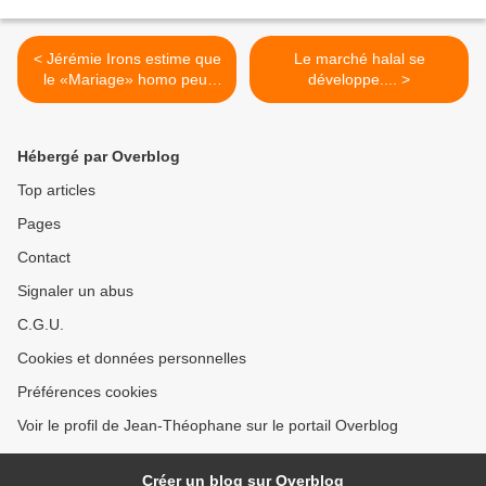
< Jérémie Irons estime que
Le marché halal se
le «Mariage» homo peut
développe.... >
conduire au Mariage entre
un père et son Fils !
Hébergé par Overblog
Top articles
Pages
Contact
Signaler un abus
C.G.U.
Cookies et données personnelles
Préférences cookies
Voir le profil de Jean-Théophane sur le portail Overblog
Créer un blog sur Overblog