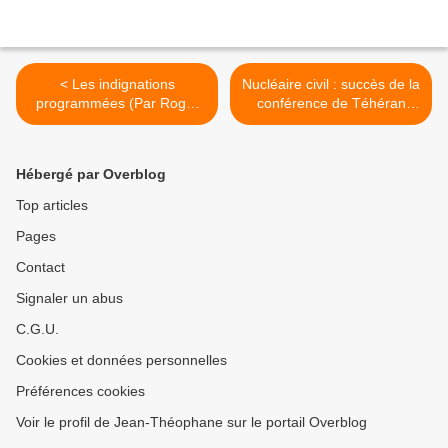
< Les indignations
Nucléaire civil : succès de la
programmées (Par Roger
conférence de Téhéran
Holeindre)
(Autorités iraniennes) >
Hébergé par Overblog
Top articles
Pages
Contact
Signaler un abus
C.G.U.
Cookies et données personnelles
Préférences cookies
Voir le profil de Jean-Théophane sur le portail Overblog