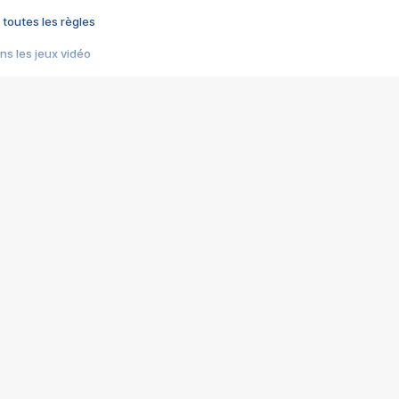
 toutes les règles
s les jeux vidéo
us choquant de Rockstar ? - Le scandale BULLY
e plus moche de Steam
du RÊVE tourne au CAUCHEMAR
pendant 8 heures
it… à tort
umiliés par un jeu vidéo
ire - Final Fantasy 8
ti un empire - Age of Empires
story DOFUS
tard, il crée l'un des pires jeux de tous les temps, MindsEye.