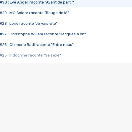
#30 : Eve Angeli raconte "Avant de partir"
#29 : MC Solaar raconte "Bouge de là"
28 : Lorie raconte "Je vais vite"
#27 : Christophe Willem raconte "Jacques a dit"
#26 : Chimène Badi raconte "Entre nous"
#25 : Indochine raconte "3e sexe"
#24 : Zaho raconte "C'est chelou"
#23 : Patrick Bruel raconte "Au café des délices"
#22 : Kyo raconte "Le chemin"
#21 : Nolwenn Leroy raconte "Cassé"
#20 : Patrick Hernandez raconte "Born to be alive"
#19 : Lorie raconte "Près de moi"
#18 : Michael Jones raconte "A nos actes manqués" (avec Jean-Jacque