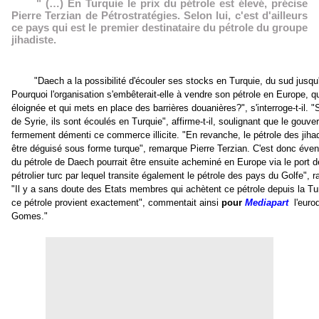
" (…) En Turquie le prix du pétrole est élevé, précise
Pierre Terzian de Pétrostratégies. Selon lui, c'est d'ailleurs
ce pays qui est le premier destinataire du pétrole du groupe
jihadiste.
"Daech a la possibilité d'écouler ses stocks en Turquie, du sud jusqu'
Pourquoi l'organisation s'embêterait-elle à vendre son pétrole en Europe, 
éloignée et qui mets en place des barrières douanières?", s'interroge-t-il. 
de Syrie, ils sont écoulés en Turquie", affirme-t-il, soulignant que le gouv
fermement démenti ce commerce illicite. "En revanche, le pétrole des jiha
être déguisé sous forme turque", remarque Pierre Terzian. C'est donc éven
du pétrole de Daech pourrait être ensuite acheminé en Europe via le port 
pétrolier turc par lequel transite également le pétrole des pays du Golfe", 
"Il y a sans doute des Etats membres qui achètent ce pétrole depuis la Tur
ce pétrole provient exactement", commentait ainsi
pour
Mediapart
l'euro
Gomes."