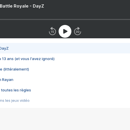
 Battle Royale - DayZ
 DayZ
 a 13 ans (et vous l'avez ignoré)
e (littéralement)
im Rayan
 toutes les règles
s les jeux vidéo
us choquant de Rockstar ? - Le scandale BULLY
e plus moche de Steam