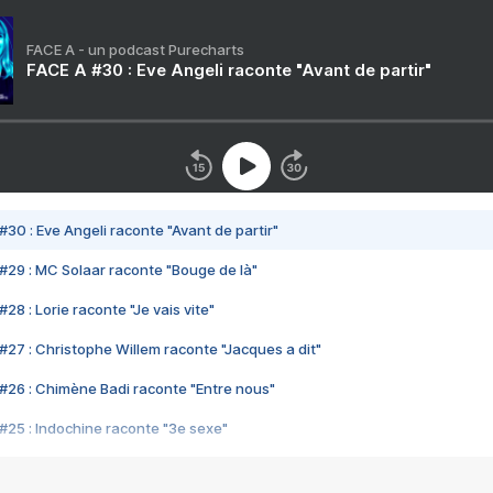
FACE A - un podcast Purecharts
FACE A #30 : Eve Angeli raconte "Avant de partir"
#30 : Eve Angeli raconte "Avant de partir"
#29 : MC Solaar raconte "Bouge de là"
28 : Lorie raconte "Je vais vite"
#27 : Christophe Willem raconte "Jacques a dit"
#26 : Chimène Badi raconte "Entre nous"
#25 : Indochine raconte "3e sexe"
#24 : Zaho raconte "C'est chelou"