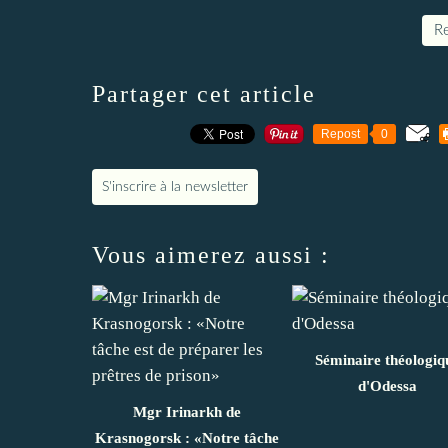
Re
Partager cet article
Repost
0
S'inscrire à la newsletter
Vous aimerez aussi :
Séminaire théologiq
d'Odessa
Mgr Irinarkh de
Krasnogorsk : «Notre tâche