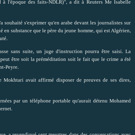
rd à l'époque des faits-NDLR)", a dit à Reuters Me Isabelle
a souhaité s'exprimer qu'en arabe devant les journalistes sur
qué en substance que le père du jeune homme, qui est Algérien,
uté.
lasse sans suite, un juge d'instruction pourra être saisi. La
ut être soit la préméditation soit le fait que le crime a été
nt-Peyre.
e Mokhtari avait affirmé disposer de preuves de ses dires,
tournées par un téléphone portable qu'aurait détenu Mohamed
ernet.
e, a revendiqué sept meurtres dans des conversations avec