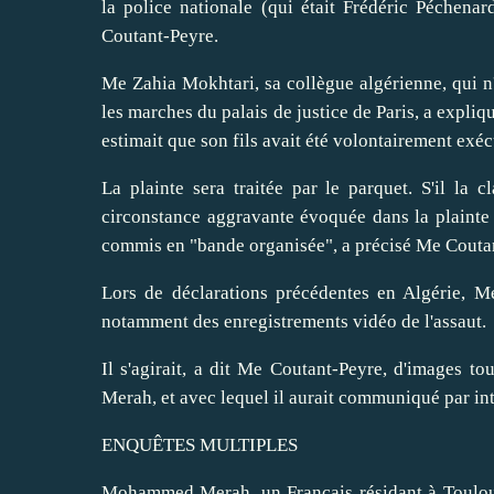
la police nationale (qui était Frédéric Péchena
Coutant-Peyre.
Me Zahia Mokhtari, sa collègue algérienne, qui n'
les marches du palais de justice de Paris, a expli
estimait que son fils avait été volontairement exéc
La plainte sera traitée par le parquet. S'il la c
circonstance aggravante évoquée dans la plainte pe
commis en "bande organisée", a précisé Me Couta
Lors de déclarations précédentes en Algérie, M
notamment des enregistrements vidéo de l'assaut.
Il s'agirait, a dit Me Coutant-Peyre, d'images 
Merah, et avec lequel il aurait communiqué par int
ENQUÊTES MULTIPLES
Mohammed Merah, un Français résidant à Toulous