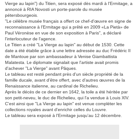
Vierge au lapin") du Titien, sera exposé dès mardi à l'Ermitage, a
annoncé à RIA Novosti un porte-parole du musée
pétersbourgeois.
"Le célèbre musée français a offert ce chef-d'œuvre en signe de
reconnaissance à l'Ermitage qui a prêté en 2009 «La Pietà» de
Paul Véronèse en vue de son exposition à Paris", a déclaré
l'interlocuteur de l'agence.
Le Titien a créé "La Vierge au lapin" au début de 1530. Cette
date a été établie grâce à une lettre adressée au duc Frédéric II
de Mantoue par son ambassadeur à Venise Giambattista
Malatesta. Le diplomate signalait que l'artiste avait promis
d'achever "La Vierge" avant Pâques.
Le tableau est resté pendant près d'un siècle propriété de la
famille ducale, avant d'être offert, avec d'autres œuvres de la
Renaissance italienne, au cardinal de Richelieu.
Après le décès de ce dernier en 1642, la toile a été héritée par
son petit-neveu, le duc de Richelieu, qui l'a vendue à Louis XIV.
C'est ainsi que "La Vierge au lapin" est venue compléter les
collections royales avant d'enrichir celles du Louvre.
Le tableau sera exposé à l'Ermitage jusqu'au 12 décembre.