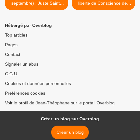
septembre) : Juste Sainte
liberté de Conscience des
Anna la Prophétesse et Fille
maires devant le Conseil
de Phanuel, qui a rencontré
constitutionnel >
le Seigneur au Temple à
Hébergé par Overblog
Jérusalem
Top articles
Pages
Contact
Signaler un abus
C.G.U.
Cookies et données personnelles
Préférences cookies
Voir le profil de Jean-Théophane sur le portail Overblog
Créer un blog sur Overblog
Créer un blog