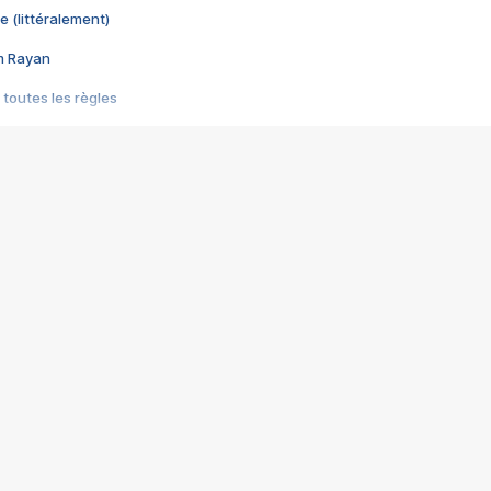
e (littéralement)
im Rayan
 toutes les règles
s les jeux vidéo
us choquant de Rockstar ? - Le scandale BULLY
e plus moche de Steam
du RÊVE tourne au CAUCHEMAR
pendant 8 heures
it… à tort
umiliés par un jeu vidéo
ire - Final Fantasy 8
ti un empire - Age of Empires