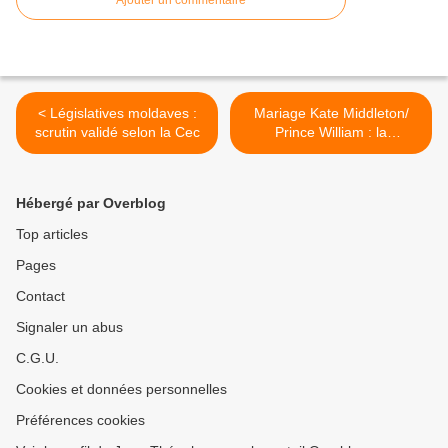
Ajouter un commentaire
< Législatives moldaves :
Mariage Kate Middleton/
scrutin validé selon la Cec
Prince William : la
république coûte beaucoup
plus cher que la Monarchie
>
Hébergé par Overblog
Top articles
Pages
Contact
Signaler un abus
C.G.U.
Cookies et données personnelles
Préférences cookies