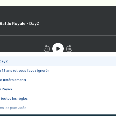
 Battle Royale - DayZ
 DayZ
 a 13 ans (et vous l'avez ignoré)
e (littéralement)
im Rayan
 toutes les règles
s les jeux vidéo