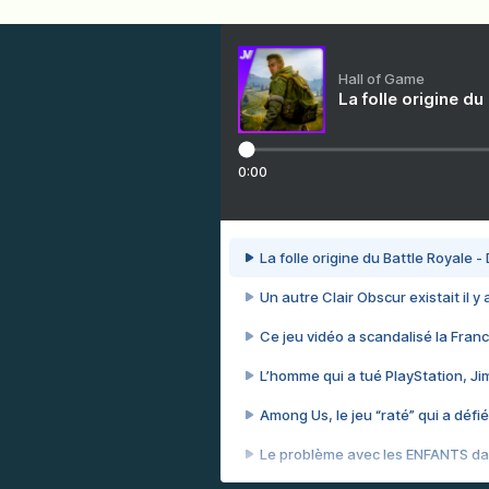
Hall of Game
La folle origine du
0:00
La folle origine du Battle Royale -
Un autre Clair Obscur existait il y
Ce jeu vidéo a scandalisé la Franc
L’homme qui a tué PlayStation, J
Among Us, le jeu “raté” qui a défié
Le problème avec les ENFANTS dan