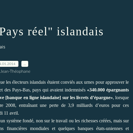
Pays réel" islandais
ais
4.01.2014
…
 Jean-Théophane
que les électeurs islandais étaient conviés aux urnes pour approuver le
t des Pays-Bas, pays qui avaient indemnisés
«340.000 épargnants
ve [banque en ligne islandaise] sur les livrets d’épargne»
, lorsque
obre 2008, entraînant une perte de 3,9 milliards d’euros pour ces
i 11 avril.
r, à un système fondé, non sur le travail ou les richesses créées, mais sur
ions financières mondiales et quelques banques états-uniennes et