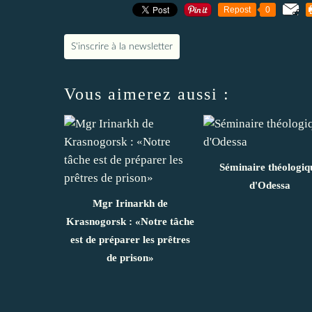
Repost
0
S'inscrire à la newsletter
Vous aimerez aussi :
Séminaire théologiq
d'Odessa
Mgr Irinarkh de
Krasnogorsk : «Notre tâche
est de préparer les prêtres
de prison»