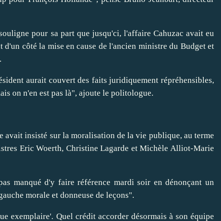
 souligne pour sa part que jusqu'ci, l'affaire Cahuzac avait eu
nt d'un côté la mise en cause de l'ancien ministre du Budget et
.
résident aurait couvert des faits juridiquement répréhensibles,
ais on n'en est pas là", ajoute le politologue.
avait insisté sur la moralisation de la vie publique, au terme
stres Eric Woerth, Christine Lagarde et Michèle Alliot-Marie
 pas manqué d'y faire référence mardi soir en dénonçant un
 gauche morale et donneuse de leçons".
ue exemplaire'. Quel crédit accorder désormais à son équipe