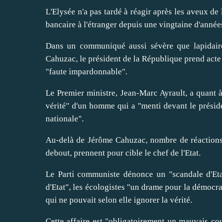
L'Elysée n'a pas tardé à réagir après les aveux de
bancaire à l'étranger depuis une vingtaine d'années
Dans un communiqué aussi sévère que lapidaire
Cahuzac, le président de la République prend acte 
"faute impardonnable".
Le Premier ministre, Jean-Marc Ayrault, a quant à 
vérité" d'un homme qui a "menti devant le préside
nationale".
Au-delà de Jérôme Cahuzac, nombre de réactions 
debout, prennent pour cible le chef de l'Etat.
Le Parti communiste dénonce un "scandale d'Etat
d'Etat", les écologistes "un drame pour la démocr
qui ne pouvait selon elle ignorer la vérité.
Cette affaire est "obligatoirement un mauvais co