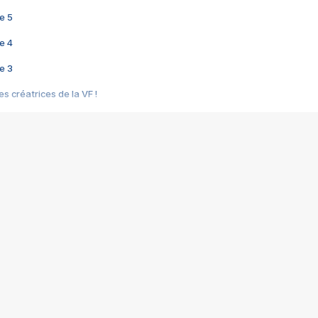
e 5
e 4
e 3
s créatrices de la VF !
e 2
e 1
e Mektoub My Love arrive enfin ! Rencontre avec Shaïn Boumedine et Sal
i : après Toni en famille
elle réalise le bouleversant Dites lui que je l'aime
ais ! Rencontre autour de Vie privée de Rebecca Zlotowski
 de Marguerite, Grave... Rencontre avec Ella Rumpf
 Les Rêveurs, un film intime sur la santé mentale