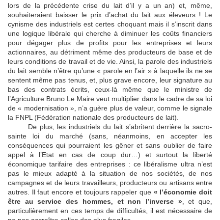
lors de la précédente crise du lait d’il y a un an) et, même,
souhaiteraient baisser le prix d’achat du lait aux éleveurs ! Le
cynisme des industriels est certes choquant mais il s’inscrit dans
une logique libérale qui cherche à diminuer les coûts financiers
pour dégager plus de profits pour les entreprises et leurs
actionnaires, au détriment même des producteurs de base et de
leurs conditions de travail et de vie. Ainsi, la parole des industriels
du lait semble n’être qu’une « parole en l’air » à laquelle ils ne se
sentent même pas tenus, et, plus grave encore, leur signature au
bas des contrats écrits, ceux-là même que le ministre de
l’Agriculture Bruno Le Maire veut multiplier dans le cadre de sa loi
de « modernisation », n’a guère plus de valeur, comme le signale
la FNPL (Fédération nationale des producteurs de lait).
De plus, les industriels du lait s’abritent derrière la sacro-
sainte loi du marché (sans, néanmoins, en accepter les
conséquences qui pourraient les gêner et sans oublier de faire
appel à l’Etat en cas de coup dur…) et surtout la liberté
économique tarifaire des entreprises : ce libéralisme ultra n’est
pas le mieux adapté à la situation de nos sociétés, de nos
campagnes et de leurs travailleurs, producteurs ou artisans entre
autres. Il faut encore et toujours rappeler que
« l’économie doit
être au service des hommes, et non l’inverse »
, et que,
particulièrement en ces temps de difficultés, il est nécessaire de