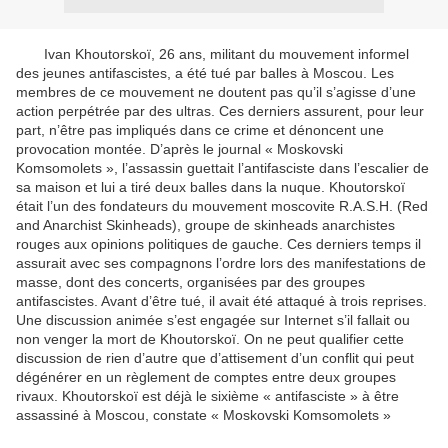
Ivan Khoutorskoï, 26 ans, militant du mouvement informel
des jeunes antifascistes, a été tué par balles à Moscou. Les
membres de ce mouvement ne doutent pas qu’il s’agisse d’une
action perpétrée par des ultras. Ces derniers assurent, pour leur
part, n’être pas impliqués dans ce crime et dénoncent une
provocation montée. D’après le journal « Moskovski
Komsomolets », l’assassin guettait l’antifasciste dans l’escalier de
sa maison et lui a tiré deux balles dans la nuque. Khoutorskoï
était l’un des fondateurs du mouvement moscovite R.A.S.H. (Red
and Anarchist Skinheads), groupe de skinheads anarchistes
rouges aux opinions politiques de gauche. Ces derniers temps il
assurait avec ses compagnons l’ordre lors des manifestations de
masse, dont des concerts, organisées par des groupes
antifascistes. Avant d’être tué, il avait été attaqué à trois reprises.
Une discussion animée s’est engagée sur Internet s’il fallait ou
non venger la mort de Khoutorskoï. On ne peut qualifier cette
discussion de rien d’autre que d’attisement d’un conflit qui peut
dégénérer en un règlement de comptes entre deux groupes
rivaux. Khoutorskoï est déjà le sixième « antifasciste » à être
assassiné à Moscou, constate « Moskovski Komsomolets »