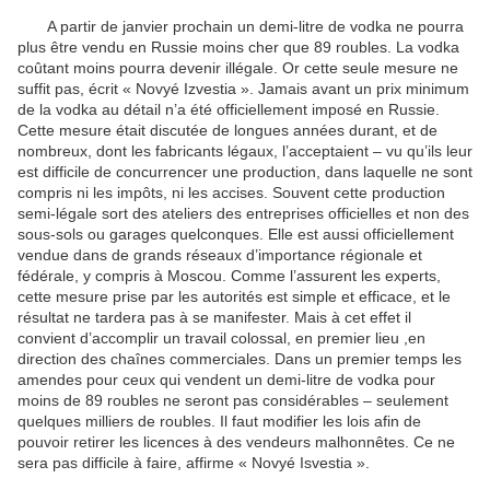
A partir de janvier prochain un demi-litre de vodka ne pourra
plus être vendu en Russie moins cher que 89 roubles. La vodka
coûtant moins pourra devenir illégale. Or cette seule mesure ne
suffit pas, écrit « Novyé Izvestia ». Jamais avant un prix minimum
de la vodka au détail n’a été officiellement imposé en Russie.
Cette mesure était discutée de longues années durant, et de
nombreux, dont les fabricants légaux, l’acceptaient – vu qu’ils leur
est difficile de concurrencer une production, dans laquelle ne sont
compris ni les impôts, ni les accises. Souvent cette production
semi-légale sort des ateliers des entreprises officielles et non des
sous-sols ou garages quelconques. Elle est aussi officiellement
vendue dans de grands réseaux d’importance régionale et
fédérale, y compris à Moscou. Comme l’assurent les experts,
cette mesure prise par les autorités est simple et efficace, et le
résultat ne tardera pas à se manifester. Mais à cet effet il
convient d’accomplir un travail colossal, en premier lieu ,en
direction des chaînes commerciales. Dans un premier temps les
amendes pour ceux qui vendent un demi-litre de vodka pour
moins de 89 roubles ne seront pas considérables – seulement
quelques milliers de roubles. Il faut modifier les lois afin de
pouvoir retirer les licences à des vendeurs malhonnêtes. Ce ne
sera pas difficile à faire, affirme « Novyé Isvestia ».