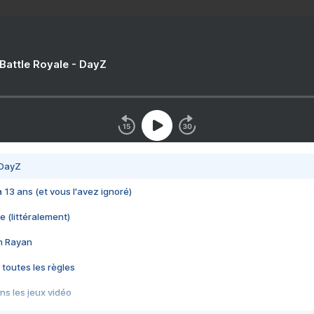
 Battle Royale - DayZ
 DayZ
 a 13 ans (et vous l'avez ignoré)
e (littéralement)
im Rayan
 toutes les règles
s les jeux vidéo