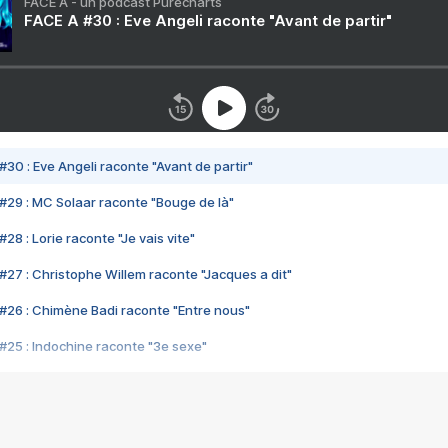
FACE A - un podcast Purecharts
FACE A #30 : Eve Angeli raconte "Avant de partir"
#30 : Eve Angeli raconte "Avant de partir"
#29 : MC Solaar raconte "Bouge de là"
28 : Lorie raconte "Je vais vite"
#27 : Christophe Willem raconte "Jacques a dit"
#26 : Chimène Badi raconte "Entre nous"
#25 : Indochine raconte "3e sexe"
#24 : Zaho raconte "C'est chelou"
#23 : Patrick Bruel raconte "Au café des délices"