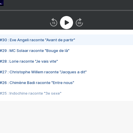
#30 : Eve Angeli raconte "Avant de partir"
#29 : MC Solaar raconte "Bouge de là"
28 : Lorie raconte "Je vais vite"
#27 : Christophe Willem raconte "Jacques a dit"
#26 : Chimène Badi raconte "Entre nous"
#25 : Indochine raconte "3e sexe"
#24 : Zaho raconte "C'est chelou"
#23 : Patrick Bruel raconte "Au café des délices"
#22 : Kyo raconte "Le chemin"