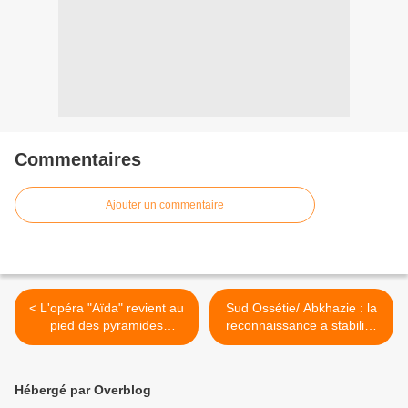
Commentaires
Ajouter un commentaire
< L'opéra "Aïda" revient au
Sud Ossétie/ Abkhazie : la
pied des pyramides
reconnaissance a stabilisé
égyptiennes (Journal)
le Caucase (Président
Ingouche) >
Hébergé par Overblog