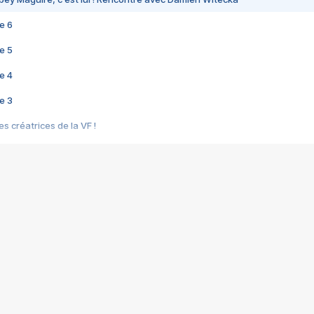
e 6
e 5
e 4
e 3
s créatrices de la VF !
e 2
e 1
e Mektoub My Love arrive enfin ! Rencontre avec Shaïn Boumedine et Sal
i : après Toni en famille
elle réalise le bouleversant Dites lui que je l'aime
ais ! Rencontre autour de Vie privée de Rebecca Zlotowski
 de Marguerite, Grave... Rencontre avec Ella Rumpf