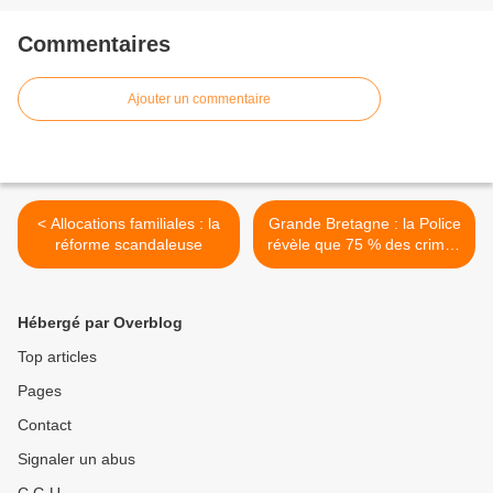
Commentaires
Ajouter un commentaire
< Allocations familiales : la
Grande Bretagne : la Police
réforme scandaleuse
révèle que 75 % des crimes
sexuel sont commis par des
étrangers contre des
victimes blanches et
Hébergé par Overblog
mineures dans 82 % des
cas >
Top articles
Pages
Contact
Signaler un abus
C.G.U.