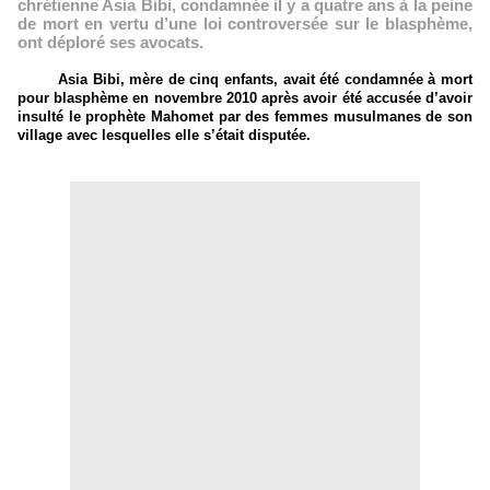
chrétienne Asia Bibi, condamnée il y a quatre ans à la peine
de mort en vertu d’une loi controversée sur le blasphème,
ont déploré ses avocats.
Asia Bibi, mère de cinq enfants, avait été condamnée à mort
pour blasphème en novembre 2010 après avoir été accusée d’avoir
insulté le prophète Mahomet par des femmes musulmanes de son
village avec lesquelles elle s’était disputée.