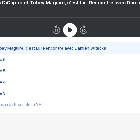
 DiCaprio et Tobey Maguire, c'est lui ! Rencontre avec Dam
bey Maguire, c'est lui ! Rencontre avec Damien Witecka
e 6
e 5
e 4
e 3
s créatrices de la VF !
e 2
e 1
e Mektoub My Love arrive enfin ! Rencontre avec Shaïn Boumedine et Sal