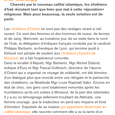
Chassés par le nouveau califat islamique, les chrétiens
d'Irak résistent tant que bien que mal à cette «épuration»
religieuse. Mais pour beaucoup, la seule solution est de
partir.
Les
chrétiens d'Orient
ne sont pas des vestiges vivant à ciel
ouvert. Ce sont des femmes et des hommes de sueur, de larmes
et de sang. Mercredi, au troisième jour de sa visite dans le nord
de l'Irak, la délégation d'évêques français conduite par le cardinal
Philippe Barbarin, archevêque de Lyon, qui termine jeudi à
Kirkouk son périple de soutien aux
chrétiens chassés de
Mossoul
, en a fait l'expérience concrète.
Dans la localité d'Alqosh, Mgr Barbarin, Mgr Michel Dubost,
évêque d'Evry et Mgr Pascal Gollnisch, directeur de l'œuvre
d'Orient qui a organisé ce
voyage
de solidarité, ont été témoins
d'un dialogue plus que musclé entre ces réfugiés et le patriarche
des chaldéens, sa Béatitude Mgr Louis Raphaël Sako. Encore en
état de choc, ces gens sont totalement remontés après les
humiliations qu'ils ont subies à Mossoul, de la part des islamistes.
Il y a eu ce témoignage tellement troublant de Attimate, une
femme courage, que le traducteur en perd ses moyens et fond
d'émotion. Expulsée de sa maison
qui appartient désormais au
califat islamique
, elle raconte comment elle a vu la lame d'un