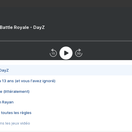
 Battle Royale - DayZ
 DayZ
 a 13 ans (et vous l'avez ignoré)
e (littéralement)
im Rayan
 toutes les règles
s les jeux vidéo