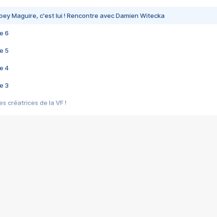
bey Maguire, c'est lui ! Rencontre avec Damien Witecka
e 6
e 5
e 4
e 3
s créatrices de la VF !
e 2
e 1
e Mektoub My Love arrive enfin ! Rencontre avec Shaïn Boumedine et Sal
i : après Toni en famille
elle réalise le bouleversant Dites lui que je l'aime
ais ! Rencontre autour de Vie privée de Rebecca Zlotowski