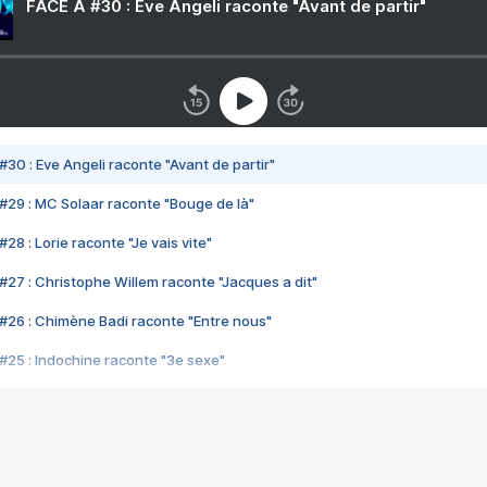
FACE A #30 : Eve Angeli raconte "Avant de partir"
#30 : Eve Angeli raconte "Avant de partir"
#29 : MC Solaar raconte "Bouge de là"
28 : Lorie raconte "Je vais vite"
#27 : Christophe Willem raconte "Jacques a dit"
#26 : Chimène Badi raconte "Entre nous"
#25 : Indochine raconte "3e sexe"
#24 : Zaho raconte "C'est chelou"
#23 : Patrick Bruel raconte "Au café des délices"
#22 : Kyo raconte "Le chemin"