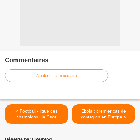
Commentaires
Ajouter un commentaire
< Football - ligue des
Ebola : premier cas de
champions : le Cska
contagion en Europe >
Moscou en huitièmes de
finale
Hébergé par Overblog