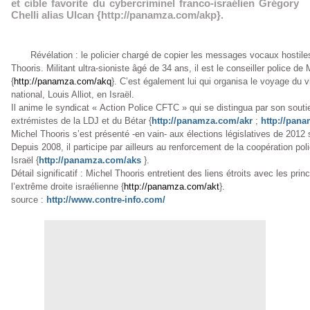
et cible favorite du cybercriminel franco-israélien Grégory
Chelli alias Ulcan {http://panamza.com/akp}.
Révélation : le policier chargé de copier les messages vocaux hostile
Thooris. Militant ultra-sioniste âgé de 34 ans, il est le conseiller police d
{
http://panamza.com/akq
}. C’est également lui qui organisa le voyage du v
national, Louis Alliot, en Israël.
Il anime le syndicat « Action Police CFTC » qui se distingua par son souti
extrémistes de la LDJ et du Bétar {
http://panamza.com/akr
;
http://pan
Michel Thooris s’est présenté -en vain- aux élections législatives de 2012
Depuis 2008, il participe par ailleurs au renforcement de la coopération poli
Israël {
http://panamza.com/aks
}.
Détail significatif : Michel Thooris entretient des liens étroits avec les prin
l’extrême droite israélienne {
http://panamza.com/akt
}.
source :
http://www.contre-info.com/