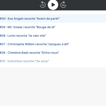
#30 : Eve Angeli raconte "Avant de partir"
#29 : MC Solaar raconte "Bouge de là"
28 : Lorie raconte "Je vais vite"
#27 : Christophe Willem raconte "Jacques a dit"
#26 : Chimène Badi raconte "Entre nous"
#25 : Indochine raconte "3e sexe"
#24 : Zaho raconte "C'est chelou"
#23 : Patrick Bruel raconte "Au café des délices"
#22 : Kyo raconte "Le chemin"
#21 : Nolwenn Leroy raconte "Cassé"
#20 : Patrick Hernandez raconte "Born to be alive"