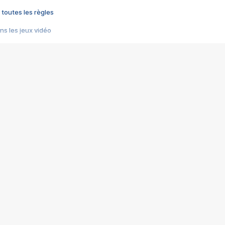
 toutes les règles
s les jeux vidéo
us choquant de Rockstar ? - Le scandale BULLY
e plus moche de Steam
du RÊVE tourne au CAUCHEMAR
pendant 8 heures
it… à tort
umiliés par un jeu vidéo
ire - Final Fantasy 8
ti un empire - Age of Empires
story DOFUS
tard, il crée l'un des pires jeux de tous les temps, MindsEye.