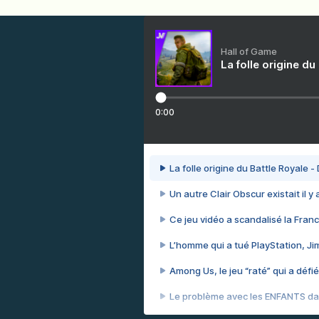
Hall of Game
La folle origine du
0:00
La folle origine du Battle Royale -
Un autre Clair Obscur existait il y
Ce jeu vidéo a scandalisé la Franc
L’homme qui a tué PlayStation, J
Among Us, le jeu “raté” qui a défié
Le problème avec les ENFANTS dan