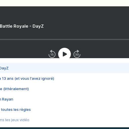
 Battle Royale - DayZ
 DayZ
 a 13 ans (et vous l'avez ignoré)
e (littéralement)
im Rayan
 toutes les règles
s les jeux vidéo