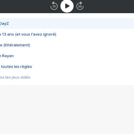
 DayZ
 a 13 ans (et vous l'avez ignoré)
e (littéralement)
im Rayan
 toutes les règles
s les jeux vidéo
us choquant de Rockstar ? - Le scandale BULLY
e plus moche de Steam
du RÊVE tourne au CAUCHEMAR
pendant 8 heures
it… à tort