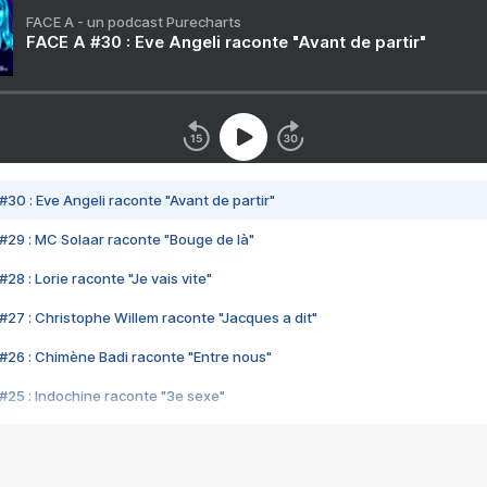
FACE A - un podcast Purecharts
FACE A #30 : Eve Angeli raconte "Avant de partir"
#30 : Eve Angeli raconte "Avant de partir"
#29 : MC Solaar raconte "Bouge de là"
28 : Lorie raconte "Je vais vite"
#27 : Christophe Willem raconte "Jacques a dit"
#26 : Chimène Badi raconte "Entre nous"
#25 : Indochine raconte "3e sexe"
#24 : Zaho raconte "C'est chelou"
#23 : Patrick Bruel raconte "Au café des délices"