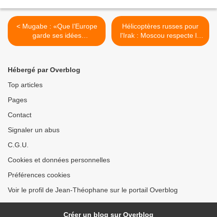
< Mugabe : «Que l’Europe
Hélicoptères russes pour
garde ses idées
l'Irak : Moscou respecte le
homosexuelles»
calendrier >
Hébergé par Overblog
Top articles
Pages
Contact
Signaler un abus
C.G.U.
Cookies et données personnelles
Préférences cookies
Voir le profil de Jean-Théophane sur le portail Overblog
Créer un blog sur Overblog