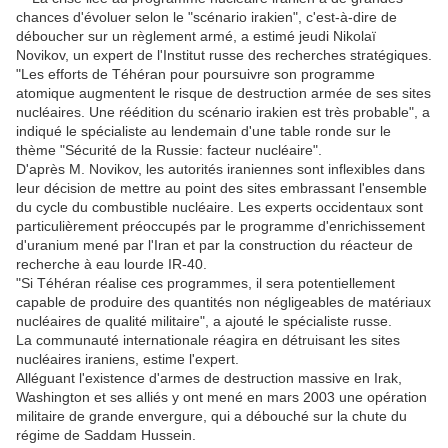
chances d'évoluer selon le "scénario irakien", c'est-à-dire de
déboucher sur un règlement armé, a estimé jeudi Nikolaï
Novikov, un expert de l'Institut russe des recherches stratégiques.
"Les efforts de Téhéran pour poursuivre son programme
atomique augmentent le risque de destruction armée de ses sites
nucléaires. Une réédition du scénario irakien est très probable", a
indiqué le spécialiste au lendemain d'une table ronde sur le
thème "Sécurité de la Russie: facteur nucléaire".
D'après M. Novikov, les autorités iraniennes sont inflexibles dans
leur décision de mettre au point des sites embrassant l'ensemble
du cycle du combustible nucléaire. Les experts occidentaux sont
particulièrement préoccupés par le programme d'enrichissement
d'uranium mené par l'Iran et par la construction du réacteur de
recherche à eau lourde IR-40.
"Si Téhéran réalise ces programmes, il sera potentiellement
capable de produire des quantités non négligeables de matériaux
nucléaires de qualité militaire", a ajouté le spécialiste russe.
La communauté internationale réagira en détruisant les sites
nucléaires iraniens, estime l'expert.
Alléguant l'existence d'armes de destruction massive en Irak,
Washington et ses alliés y ont mené en mars 2003 une opération
militaire de grande envergure, qui a débouché sur la chute du
régime de Saddam Hussein.