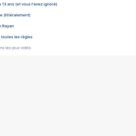
 a 13 ans (et vous l'avez ignoré)
e (littéralement)
im Rayan
 toutes les règles
s les jeux vidéo
us choquant de Rockstar ? - Le scandale BULLY
e plus moche de Steam
du RÊVE tourne au CAUCHEMAR
pendant 8 heures
it… à tort
umiliés par un jeu vidéo
ire - Final Fantasy 8
ti un empire - Age of Empires