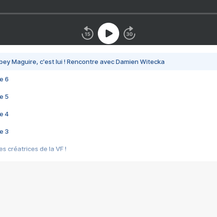
bey Maguire, c'est lui ! Rencontre avec Damien Witecka
e 6
e 5
e 4
e 3
s créatrices de la VF !
e 2
e 1
e Mektoub My Love arrive enfin ! Rencontre avec Shaïn Boumedine et Sal