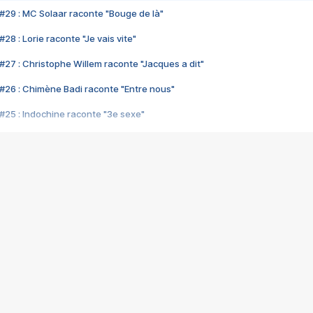
#29 : MC Solaar raconte "Bouge de là"
28 : Lorie raconte "Je vais vite"
#27 : Christophe Willem raconte "Jacques a dit"
#26 : Chimène Badi raconte "Entre nous"
#25 : Indochine raconte "3e sexe"
#24 : Zaho raconte "C'est chelou"
#23 : Patrick Bruel raconte "Au café des délices"
#22 : Kyo raconte "Le chemin"
#21 : Nolwenn Leroy raconte "Cassé"
#20 : Patrick Hernandez raconte "Born to be alive"
#19 : Lorie raconte "Près de moi"
#18 : Michael Jones raconte "A nos actes manqués" (avec Jean-Jacque