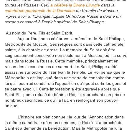
toutes les Russies, Cyril
a célébré la Divine Liturgie
dans la
cathédrale patriarcale de la Dormition
du Kremlin de Moscou.
Après avoir lu l'Evangile l'Eglise Orthodoxe Russe a donné un
sermon consacré à l'exploit spirituel de Saint-Philippe.
Au nom du Père, Fils et Saint Esprit.
Aujourd'hui, nous célébrons la mémoire de Saint Philippe,
Métropolite de Moscou.
Ses reliques sont dans cette cathédrale
sainte, à la chorale de droite.
La mémoire du Saint doit être
soigneusement conservée non seulement à Moscou, où il a servi,
mais dans toute la Russie.
Cette mémoire, principalement en
raison des circonstances de sa mort.
Le Saint, Philippe a été
assassiné sur ordre du Tsar Ivan le Terrible.
Le Roi pensa que le
Métropolitain est impliqué dans une sorte de conspiration contre
lui qu'il pourrait conduire à l'opposition qu'il peut sortir les gens et
se battre avec lui.
Cette impression a été aggravée après que
Saint-Philippe a refusé de bénir le Roi, lui reprochant son prix de
nombreux sacrifices, ce qu'il a fait, en renforçant son pouvoir
unique.
L'histoire est bien connue : le jour de l'Annonciation dans
la même cathédrale où nous sommes, le Roi s'est approché du
Saint et a demandé sa bénédiction.
Mais le Métropolite ne lui a