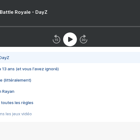
 Battle Royale - DayZ
 DayZ
 a 13 ans (et vous l'avez ignoré)
e (littéralement)
im Rayan
 toutes les règles
s les jeux vidéo
us choquant de Rockstar ? - Le scandale BULLY
e plus moche de Steam