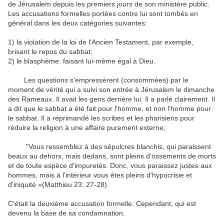
de Jérusalem
depuis les premiers
jours
de
son ministère public
.
Les
accusations formelles
portées contre
lui
sont tombés
en
général
dans les
deux catégories
suivantes
:
1
) la violation
de la loi
de l'Ancien Testament
,
par exemple
,
brisant le
repos du sabbat
;
2
)
le blasphème
:
faisant lui-même
égal à Dieu.
Les questions
s'empressèrent
(
consommées
)
par
le
moment de vérité
qui a suivi
son
entrée à Jérusalem
le dimanche
des Rameaux
.
Il avait
les gens derrière
lui
.
Il a parlé
clairement.
Il
a dit que
le sabbat a été
fait pour l'homme
,
et
non l'homme
pour
le sabbat
.
Il
a réprimandé
les
scribes et les pharisiens
pour
réduire
la religion à une
affaire purement
externe
;
"
Vous
ressemblez à des sépulcres
blanchis
,
qui paraissent
beaux au dehors
,
mais
dedans, sont pleins
d'ossements de
morts
et de toute
espèce d'impuretés.
Donc, vous
paraissez justes
aux
hommes
,
mais à l'intérieur
vous êtes pleins d'
hypocrisie et
d'iniquité
»(Matthieu
23
: 27-28
)
.
C'était la deuxième
accusation formelle
;
Cependant
,
qui est
devenu
la base
de sa condamnation
.