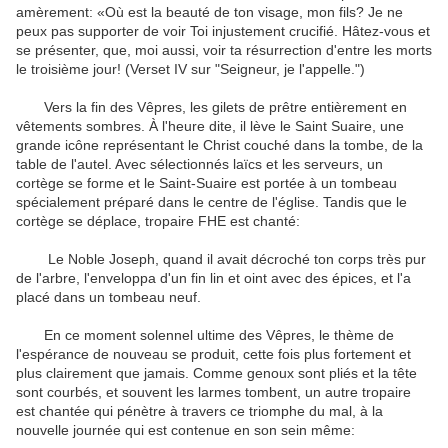
amèrement
:
«Où est
la beauté
de ton
visage
,
mon fils
?
Je ne
peux pas
supporter de voir
Toi
injustement
crucifié
.
Hâtez-vous
et
se présenter,
que
, moi aussi,
voir
ta
résurrection d'entre les
morts
le troisième
jour
!
(
Verset
IV
sur "
Seigneur, je
l'appelle
.
"
)
Vers la fin
des Vêpres
,
les
gilets de
prêtre
entièrement
en
vêtements
sombres
.
À l'heure dite
, il lève
le Saint Suaire
,
une
grande icône
représentant le Christ
couché dans
la tombe
,
de la
table de l'autel
.
Avec
sélectionnés
laïcs
et les serveurs
,
un
cortège
se forme et
le
Saint-Suaire
est portée à un
tombeau
spécialement préparé
dans le
centre de l'église
.
Tandis que le
cortège
se déplace
,
tropaire
FHE
est chanté
:
Le
Noble
Joseph
,
quand il
avait
décroché
ton
corps très pur
de l'arbre
,
l'enveloppa
d'un fin lin
et
oint
avec des épices
,
et l'a
placé
dans
un tombeau neuf
.
En ce moment solennel
ultime
des Vêpres
,
le
thème de
l'espérance
de nouveau
se produit
, cette fois
plus fortement
et
plus clairement que
jamais
.
Comme
genoux sont pliés
et
la tête
sont courbés
,
et souvent
les larmes
tombent
, un autre
tropaire
est chantée
qui pénètre à travers
ce
triomphe du mal
,
à la
nouvelle journée
qui est contenue
en son sein
même: