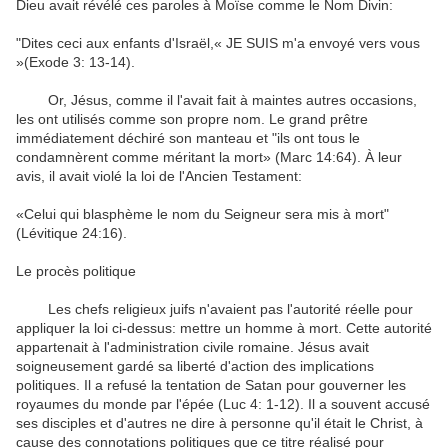
Dieu
avait révélé
ces paroles à
Moïse comme
le Nom Divin
:
"
Dites ceci
aux
enfants d'Israël
,
«
JE SUIS m'a
envoyé vers vous
»(Exode
3
:
13-14
)
.
Or, Jésus
,
comme il l'avait
fait à maintes
autres occasions
,
les ont utilisés comme
son propre nom
.
Le grand prêtre
immédiatement
déchiré
son manteau
et
"
ils ont tous
le
condamnèrent
comme
méritant la mort
» (Marc
14:64
)
.
À leur
avis
, il
avait violé
la loi
de l'Ancien Testament
:
«Celui qui
blasphème
le nom du
Seigneur sera
mis à mort
"
(
Lévitique
24:16
)
.
Le procès
politique
Les
chefs religieux juifs
n'avaient pas l'autorité
réelle
pour
appliquer la loi
ci-dessus
: mettre
un homme à mort
.
Cette autorité
appartenait à
l'administration civile
romaine
.
Jésus
avait
soigneusement
gardé sa
liberté d'action des
implications
politiques
.
Il a refusé
la tentation
de Satan
pour gouverner les
royaumes du monde
par l'épée
(
Luc 4
:
1-12
)
.
Il a souvent
accusé
ses disciples
et d'autres
ne dire à personne
qu'il était
le Christ
,
à
cause des
connotations politiques
que ce titre
réalisé
pour