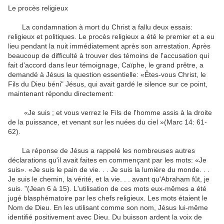
Le procès
religieux
La
condamnation à mort
du Christ
a fallu deux
essais
:
religieux et politiques
.
Le procès
religieux
a été le premier
et
a eu
lieu
pendant la nuit
immédiatement après
son
arrestation
.
Après
beaucoup de difficulté à
trouver des témoins
de l'accusation
qui
fait
d'accord
dans leur témoignage
,
Caïphe, le grand
prêtre
,
a
demandé à Jésus
la question essentielle
: «
Êtes-vous
Christ
,
le
Fils du Dieu béni
"
Jésus
,
qui
avait gardé le silence
sur ce point
,
maintenant
répondu directement
:
«Je suis
;
et
vous verrez le
Fils de l'homme
assis à la
droite
de la puissance
,
et venant sur les
nuées du ciel
»(Marc
14
:
61-
62
)
.
La réponse de Jésus
a rappelé les
nombreuses autres
déclarations qu'il avait faites
en commençant par les
mots
: «Je
suis
».
«Je suis
le pain de vie
.
.
.
Je suis la lumière
du monde
.
.
.
Je suis le chemin
,
la vérité
,
et
la vie
.
.
.
avant
qu'Abraham fût, je
suis
.
"
(
Jean 6
à 15)
.
L'utilisation de ces
mots eux-mêmes
a été
jugé
blasphématoire
par les chefs religieux
.
Les mots étaient
le
Nom de Dieu
.
En les utilisant
comme
son nom
,
Jésus lui-même
identifié
positivement avec
Dieu
.
Du
buisson ardent
la voix de