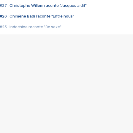
#27 : Christophe Willem raconte "Jacques a dit"
#26 : Chimène Badi raconte "Entre nous"
#25 : Indochine raconte "3e sexe"
#24 : Zaho raconte "C'est chelou"
#23 : Patrick Bruel raconte "Au café des délices"
#22 : Kyo raconte "Le chemin"
#21 : Nolwenn Leroy raconte "Cassé"
#20 : Patrick Hernandez raconte "Born to be alive"
#19 : Lorie raconte "Près de moi"
#18 : Michael Jones raconte "A nos actes manqués" (avec Jean-Jacque
#17 : Khaled raconte "Aïcha"
#16 : Corneille raconte "Parce qu'on vient de loin"