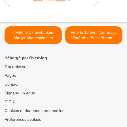
Ajouter un commentaire
< Fêté le 17 avril : Saint
Fêté le 18 avril (1er mai) :
Martyr Abdechalas en
Vénérable Saint Yoann le
Perse
Disciple du Vénérable Saint
Grégoire de Décapole >
Hébergé par Overblog
Top articles
Pages
Contact
Signaler un abus
C.G.U.
Cookies et données personnelles
Préférences cookies