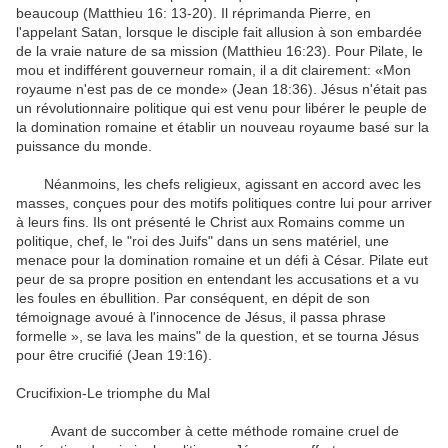
beaucoup
(
Matthieu 16
:
13-20
)
.
Il
réprimanda Pierre
, en
l'appelant
Satan
,
lorsque le disciple
fait allusion à
son
embardée
de la vraie
nature
de sa mission
(Matthieu
16:23
)
.
Pour
Pilate, le
mou
et indifférent
gouverneur
romain
, il a dit
clairement:
«Mon
royaume n'est
pas de ce monde
» (
Jean 18:36
)
.
Jésus n'était pas
un révolutionnaire
politique
qui est venu
pour libérer le peuple
de
la domination romaine
et
établir un nouveau
royaume basé
sur
la
puissance du monde
.
Néanmoins
,
les
chefs religieux
,
agissant en accord avec
les
masses
,
conçues
pour des motifs politiques
contre
lui
pour
arriver
à leurs fins
.
Ils ont présenté
le Christ
aux Romains
comme
un
politique
,
chef, le
"
roi des Juifs
"
dans un
sens matériel
,
une
menace pour
la domination romaine
et un défi
à César
.
Pilate
eut
peur
de sa propre position
en entendant
les accusations
et a vu
les foules
en ébullition
.
Par conséquent
, en dépit de
son
témoignage
avoué
à
l'innocence de
Jésus
, il passa
phrase
formelle »,
se lava les mains
" de la question
,
et se tourna
Jésus
pour être crucifié
(Jean
19:16
)
.
Crucifixion
-
Le triomphe
du Mal
Avant de succomber
à
cette méthode
romaine
cruel
de