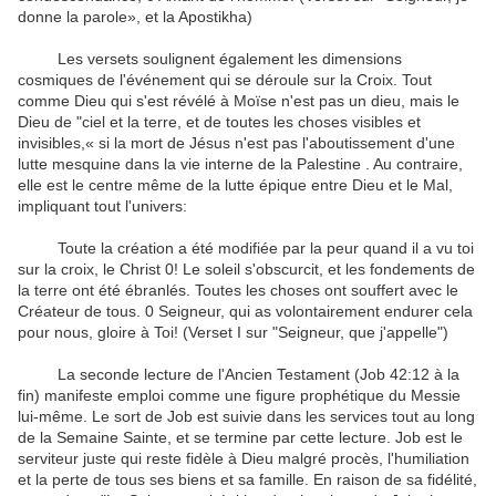
donne la parole
»,
et
la
Apostikha
)
Les
versets
soulignent également
les
dimensions
cosmiques de l'
événement qui se déroule
sur la Croix
.
Tout
comme
Dieu qui s'est révélé
à Moïse
n'est pas un dieu
,
mais le
Dieu de
"
ciel et la terre
,
et
de
toutes les choses visibles
et
invisibles
,
«
si
la mort de Jésus
n'est pas
l'aboutissement d'une
lutte
mesquine
dans la vie
interne de
la Palestine
.
Au contraire,
elle
est le centre même
de la lutte
épique entre
Dieu
et
le Mal
,
impliquant
tout l'univers
:
Toute la création
a été modifiée
par la peur
quand il
a vu
toi
sur la croix
,
le Christ
0
!
Le
soleil s'obscurcit
,
et
les
fondements de
la terre
ont été ébranlés
.
Toutes les choses
ont souffert
avec le
Créateur
de tous.
0
Seigneur
,
qui
as
volontairement
endurer
cela
pour nous
,
gloire à Toi
!
(
Verset
I sur
"
Seigneur
,
que j'appelle"
)
La seconde
lecture
de l'Ancien Testament
(Job
42:12
à
la
fin
)
manifeste
emploi
comme une figure prophétique
du
Messie
lui-même
.
Le sort
de Job
est suivie
dans les
services
tout au long
de
la Semaine Sainte
,
et
se termine par
cette lecture
.
Job est
le
serviteur juste
qui
reste fidèle à
Dieu
malgré
procès
, l'humiliation
et
la perte
de tous ses biens
et sa famille
.
En raison de
sa fidélité
,