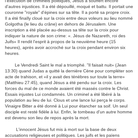
l'exécution de
criminels politiques
,
Jésus a souffert
encore
d'autres
injustices
.
Il a été dépouillé
,
moqué
et battu
.
Il portait
une
couronne
"
royale
"
d'épines
sur sa tête
.
Il a porté
sa propre croix
.
Il
a été
finaIly
cloué sur la croix
entre deux voleurs
au
lieu nommé
Golgotha
​​(
le
lieu du crâne
)
en dehors de Jérusalem
.
Une
inscription
a été
placée au-dessus
sa tête
sur la croix
pour
indiquer la nature
de son
crime
:
«
.
Jésus de Nazareth
,
roi
des
Juifs»
Il
rendit l'
esprit
à
propos de
la neuvième heure
(
15
heures
)
,
après avoir accroché
sur la croix
pendant environ six
heures
.
Le Vendredi Saint
le mal
a triomphé
.
"
Il
faisait nuit»
(Jean
13:30)
quand
Judas
a quitté
la dernière Cène
pour compléter son
acte de trahison
,
et
«il y avait
des ténèbres sur toute
la terre
»
(Matthieu
27:45
)
, quand Jésus
a été
pendu
sur la croix
.
Les
forces du mal
de ce monde
avaient été
massés
contre le Christ
.
Essais
injustes
Lui
condamnés.
Un criminel
a été libéré
à la
population
au lieu de
lui
.
Clous et
une lance
lui perça le
corps
.
Vinaigre
Bitter
a été donné à
Lui
pour étancher
sa soif
.
Un seul
disciple
est resté fidèle à
lui
.
Enfin
, le tombeau
d'un autre homme
est devenu
son
lieu de repos
après la mort
.
L'
innocent
Jésus
fut mis à mort
sur ​​la base
de
deux
accusations
religieuses et politiques
.
Les juifs et les
païens