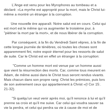
L'Ange
est venu
pour
les
Myrophores
au tombeau
et
a
déclaré: «
La myrrhe
est
approprié pour
la
mort
,
mais le Christ
lui-
même
a montré
un étranger
à la corruption
.
Une nouvelle
ère apparaît
.
Notre salut
est en cours.
Celui qui
est mort
est le
même qui
va augmenter
le troisième jour
,
à
"
piétiner
la mort
par
la mort»,
et
de nous libérer de
la corruption
.
Par conséquent
,
à la fin
du Vendredi Saint
vêpres
,
à la fin de
cette longue journée
de
ténèbres
,
où toutes les choses
sont
apparemment
fini
,
notre
espoir
éternel
pour les ressorts de
salut
de suite
.
Car le Christ
est en effet
un étranger
à la corruption
:
"
Comme
un homme
mort est venue
par un homme
aussi
que vient
la
résurrection des morts
.
Car, comme
tous meurent en
Adam
,
de même aussi dans
le Christ tous
seront rendus vivants
.
Mais
chacun dans
son propre rang
:
Christ
les prémices
,
puis
lors
de son avènement
ceux qui appartiennent à
Christ
»(I Cor
15
:
.
21-32
)
.
"
Si quelqu'un veut
venir après moi,
qu'il renonce à lui
et
qu'il
prenne sa croix
et qu'il me suive
.
Car celui qui voudra
sauver sa
vie
la perdra
,
et
celui qui perdra sa
vie
à cause de moi
et
de