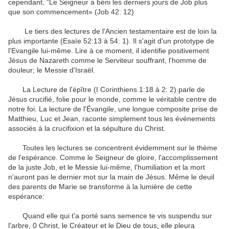
cependant,
"
Le
Seigneur a béni
les derniers jours de
Job plus
que
son
commencement» (
Job 42
:
12
)
Le
tiers des
lectures de l'Ancien
testamentaire
est
de loin la
plus
importante
(Esaïe
52:13
à 54
:
1
)
.
Il s'agit d'un
prototype
de
l'Evangile
lui-même.
Lire
à ce moment
, il identifie
positivement
Jésus de Nazareth comme
le Serviteur souffrant
,
l'homme de
douleur
;
le Messie d'Israël
.
La
Lecture de l'épître
(
I Corinthiens
1:18
à
2
:
2
)
parle de
Jésus
crucifié,
folie
pour le monde
,
comme
le véritable centre
de
notre foi
.
La
lecture de l'Évangile
,
une longue
composite
prise
de
Matthieu
, Luc et Jean
,
raconte
simplement tous les
événements
associés à
la crucifixion et la
sépulture
du Christ
.
Toutes
les
lectures
se concentrent
évidemment sur
le
thème
de l'espérance
.
Comme
le Seigneur de gloire
,
l'accomplissement
de la
juste Job
,
et
le
Messie lui-même
, l'humiliation
et la mort
n'auront pas le
dernier mot sur
la main
de Jésus
.
Même le
deuil
des parents
de Marie
se transforme
à la lumière
de cette
espérance
:
Quand elle
qui
t'a porté
sans semence
te vis
suspendu
sur
l'arbre
,
0
Christ
, le Créateur
et le Dieu de
tous,
elle
pleura