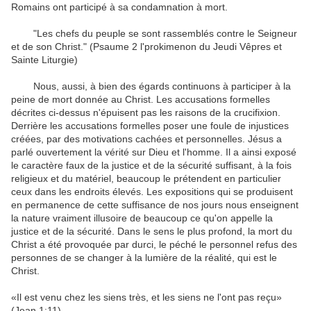
Romains
ont participé à
sa
condamnation à mort
.
"
Les
chefs du peuple
se sont rassemblés
contre le Seigneur
et
de son Christ
.
"
(
Psaume
2
l'
prokimenon
du
Jeudi Vêpres et
Saint
e
Liturgie
)
Nous
,
aussi
,
à bien des égards
continuons
à participer à
la
peine de mort
donnée
au Christ
.
Les
accusations formelles
décrites ci-dessus
n'épuisent pas les
raisons de la
crucifixion
.
Derrière
les
accusations formelles
poser
une foule de
injustices
créées
,
par
des motivations
cachées
et
personnelles
.
Jésus
a
parlé ouvertement
la vérité sur
Dieu et l'homme
.
Il a ainsi
exposé
le caractère
faux
de la justice
et de la sécurité
suffisant,
à la fois
religieux
et du matériel
,
beaucoup le prétendent
en particulier
ceux
dans les endroits élevés
.
Les
expositions
qui se produisent
en permanence
de cette
suffisance
de
nos jours
nous enseignent
la
nature
vraiment
illusoire
de
beaucoup
ce qu'on appelle
la
justice
et de la sécurité
.
Dans le
sens le plus profond
,
la mort du
Christ
a été provoquée par
durci
,
le péché
le
personnel
refus
des
personnes
de se changer
à la lumière
de la réalité
,
qui est le
Christ
.
«Il est venu
chez les siens
très
,
et
les siens ne l'
ont pas reçu»
(
Jean 1:11
)
.