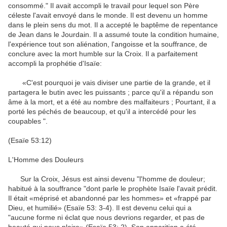
consommé
.
"
Il
avait accompli
le travail pour lequel
son Père
céleste
l'avait envoyé
dans le monde
.
Il est devenu
un homme
dans le plein sens
du mot
.
Il a accepté
le baptême de repentance
de Jean dans
le Jourdain
.
Il a assumé
toute la
condition humaine
,
l'expérience
tout
son aliénation
, l'angoisse
et la souffrance
,
de
conclure avec
la mort
humble
sur la Croix
.
Il
a parfaitement
accompli
la prophétie d'Isaïe
:
«C'est pourquoi je
vais
diviser
une partie
de la grande
,
et
il
partagera
le
butin avec les puissants
;
parce qu'il
a répandu
son
âme
à la mort
,
et
a été
au nombre des malfaiteurs
;
Pourtant, il
a
porté les péchés
de beaucoup,
et
qu'il a intercédé
pour les
coupables
"
.
(Esaïe
53:12
)
L'Homme
des Douleurs
Sur la Croix,
Jésus
est ainsi devenu
"
l'
homme de douleur
;
habitué à la souffrance
"
dont parle le prophète
Isaïe
l'avait prédit.
Il était «
méprisé et
abandonné
par les hommes
» et «
frappé par
Dieu
,
et humilié
» (Esaïe
53
: 3-4
)
.
Il est devenu
celui qui a
"
aucune forme
ni éclat
que nous devrions
regarder
,
et
pas de