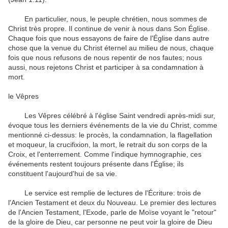
En particulier, nous
,
le peuple chrétien
, nous sommes
de
Christ
très propre
.
Il continue
de venir à nous
dans Son Église
.
Chaque fois que
nous essayons de
faire de l'Église
dans
autre
chose que
la venue
du Christ
éternel
au milieu de nous
,
chaque
fois que nous
refusons
de nous repentir
de nos
fautes
;
nous
aussi, nous
rejetons
Christ
et
participer à sa
condamnation à
mort
.
le
Vêpres
Les
Vêpres
célébré à
l'église
Saint
vendredi après-midi
sur
,
évoque
tous les
derniers événements de
la vie du Christ
, comme
mentionné
ci-dessus
:
le procès
,
la condamnation
,
la flagellation
et
moqueur
,
la crucifixion
,
la mort
,
le retrait du
son corps
de la
Croix
,
et
l'enterrement
.
Comme
l'
indique
hymnographie
,
ces
événements restent
toujours présente
dans l'Église
;
ils
constituent
l'aujourd'hui de
sa
vie
.
Le service
est remplie de
lectures de l'Écriture
:
trois
de
l'Ancien Testament
et
deux
du Nouveau
.
Le premier des
lectures
de l'Ancien
Testament
,
l'Exode
,
parle
de Moïse
voyant
le "retour"
de la gloire
de Dieu,
car personne ne peut
voir
la gloire de
Dieu