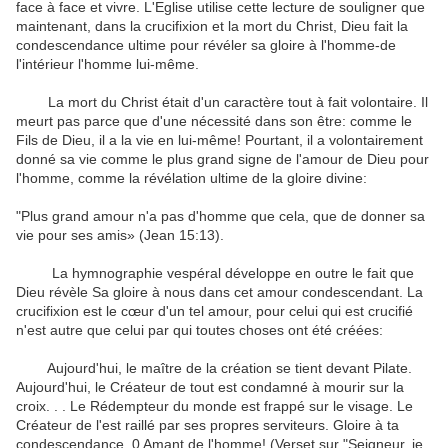
face à face
et
vivre
.
L'Eglise
utilise
cette lecture
de souligner que
maintenant
,
dans
la
crucifixion et la mort
du Christ
,
Dieu fait
la
condescendance
ultime
pour révéler
sa gloire
à l'homme
-
de
l'intérieur
l'homme
lui-même.
La mort du Christ
était
d'un
caractère tout à fait
volontaire
.
Il
meurt
pas parce que
d'une nécessité
dans
son être
:
comme le
Fils
de Dieu, il
a la vie en
lui-même!
Pourtant
,
il a volontairement
donné sa vie
comme le plus grand
signe
de l'amour de
Dieu pour
l'homme
,
comme
la révélation ultime
de la gloire
divine
:
"
Plus grand amour
n'a pas d'
homme
que cela,
que de donner
sa
vie pour
ses amis» (
Jean 15:13
)
.
La
hymnographie
vespéral
développe
en outre
le fait que
Dieu
révèle Sa
gloire à
nous
dans cet amour
condescendant
.
La
crucifixion
est le cœur
d'un tel amour
,
pour
celui qui est
crucifié
n'est autre que
celui par qui
toutes
choses ont été créées
:
Aujourd'hui, le
maître
de la création
se tient devant
Pilate
.
Aujourd'hui, le
Créateur de tout
est condamné à
mourir sur la
croix
.
.
.
Le
Rédempteur du monde
est
frappé
sur le visage.
Le
Créateur de l'
est raillé
par ses
propres serviteurs
.
Gloire à
ta
condescendance
,
0
Amant
de l'homme
!
(
Verset
sur ​​"
Seigneur, je