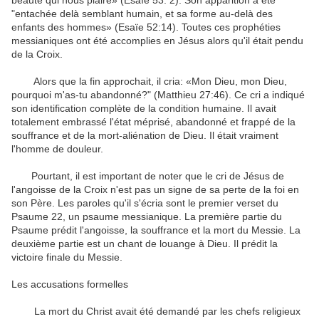
beauté
qui
nous plaire
» (Esaïe
53
:
2
)
.
Son apparition
a été
"
entachée
delà
semblant
humain
,
et
sa
forme
au-delà
des
enfants des hommes
» (Esaïe
52:14
)
.
Toutes ces
prophéties
messianiques
ont été
accomplies en Jésus
alors qu'il était pendu
de la Croix
.
Alors que la fin
approchait,
il cria
:
«Mon Dieu
,
mon Dieu,
pourquoi
m'as-tu abandonné
?
"
(Matthieu
27:46
)
.
Ce cri
a indiqué
son
identification complète
de la condition humaine
.
Il
avait
totalement
embrassé
l'état
méprisé
,
abandonné
et
frappé
de la
souffrance
et de la mort
-
aliénation de Dieu
.
Il était vraiment
l'
homme de douleur
.
Pourtant
,
il est important
de noter que
le cri de Jésus
de
l'angoisse
de la Croix
n'est pas
un
signe de sa
perte de la foi
en
son Père
.
Les
paroles qu'il
s'écria
sont
le premier
verset du
Psaume
22
,
un psaume
messianique
.
La première
partie du
Psaume
prédit
l'angoisse
, la souffrance
et la mort du
Messie
.
La
deuxième partie
est
un chant de louange
à Dieu
.
Il prédit
la
victoire finale
du Messie
.
Les
accusations formelles
La mort du Christ
avait été demandé
par les chefs religieux