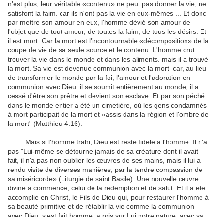
n'est plus, leur véritable «contenu» ne peut pas donner la vie, ne
satisfont la faim, car ils n'ont pas la vie en eux-mêmes ... Et donc
par mettre son amour en eux, l'homme dévié son amour de
l'objet que de tout amour, de toutes la faim, de tous les désirs. Et
il est mort. Car la mort est l'incontournable «décomposition» de la
coupe de vie de sa seule source et le contenu. L'homme crut
trouver la vie dans le monde et dans les aliments, mais il a trouvé
la mort. Sa vie est devenue communion avec la mort, car, au lieu
de transformer le monde par la foi, l'amour et l'adoration en
communion avec Dieu, il se soumit entièrement au monde, il a
cessé d'être son prêtre et devient son esclave. Et par son péché
dans le monde entier a été un cimetière, où les gens condamnés
à mort participait de la mort et «assis dans la région et l'ombre de
la mort" (Matthieu 4:16).
Mais si l'homme trahi, Dieu est resté fidèle à l'homme. Il n'a
pas "Lui-même se détourne jamais de sa créature dont il avait
fait, il n'a pas non oublier les œuvres de ses mains, mais il lui a
rendu visite de diverses manières, par la tendre compassion de
sa miséricorde» (Liturgie de saint Basile). Une nouvelle œuvre
divine a commencé, celui de la rédemption et de salut. Et il a été
accomplie en Christ, le Fils de Dieu qui, pour restaurer l'homme à
sa beauté primitive et de rétablir la vie comme la communion
avec Dieu, s'est fait homme, a pris sur Lui notre nature, avec sa