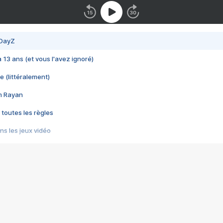
 DayZ
 a 13 ans (et vous l'avez ignoré)
e (littéralement)
im Rayan
 toutes les règles
s les jeux vidéo
us choquant de Rockstar ? - Le scandale BULLY
e plus moche de Steam
du RÊVE tourne au CAUCHEMAR
pendant 8 heures
it… à tort