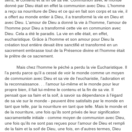
sens, le contenu et la fin de sa vie. Communion avec le monde
donné par Dieu était en effet la communion avec Dieu. L'homme
a reçu sa nourriture de Dieu et ce qui en fait son corps et sa vie, il
a offert au monde entier à Dieu, il a transformé la vie en Dieu et
avec Dieu. L'amour de Dieu a donné la vie à l'homme, l'amour de
l'homme pour Dieu a transformé cette vie en communion avec
Dieu. Cela a été le paradis. La vie en elle était, en effet,
eucharistique. Grâce à l'homme et son amour pour Dieu la
création tout entière devait être sanctifié et transformé en un
sacrement embrasse tout de la Présence divine et l'homme était
le prêtre de ce sacrement.
Mais chez l'homme le péché a perdu la vie Eucharistique. Il
l'a perdu parce qu'il a cessé de voir le monde comme un moyen
de communion avec Dieu et sa vie de l'eucharistie, l'adoration et
la reconnaissance. . . l'amour lui-même et le monde pour leur
propre bien, il fait lui-même le contenu et la fin de sa vie. Il
pensait que sa faim et la soif, à savoir sa dépendance à l'égard
de sa vie sur le monde - peuvent être satisfaits par le monde en
tant que telle, par la nourriture en tant que telle. Mais le monde et
de la nourriture, une fois qu'ils sont privés de leur signification
sacramentelle initiale - comme moyen de communion avec Dieu,
une fois qu'ils ne sont pas reçues pour l'amour de Dieu et rempli
de la faim et la soif de Dieu, une fois, en d'autres termes, Dieu