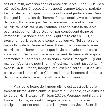
soif et la faim, avec son désir et amour de la vie. Et en Lui la vie a
été révélé, donné, accepté et respecté comme totale et parfaite
Eucharistie, en tant que communion totale et parfaite avec Dieu.
Il a rejeté la tentation de l'homme fondamental: vivre «seulement
de pain», Il a révélé que Dieu et son royaume sont la vraie
nourriture, la vie réelle de l'homme. Et cette parfaite de la vie
eucharistique, rempli de Dieu, et, par conséquent divine et
immortelle, il a donné à tous ceux qui croiraient en Lui, i, e.
trouver en Lui le sens et le contenu de leur vie. Tel est le sens
merveilleux de la Dernière Cène. Il s'est offert comme la vraie
nourriture de l'homme, parce que la vie se révèle en lui est la
vraie vie. Et c'est ainsi que le mouvement de l'amour divin qui a
commencé au paradis avec un divin «Prenez, mangez. .." (Pour
manger, c'est la vie pour l'homme) est maintenant "jusqu'à la fin"
avec le Divin "Prenez, mangez, ceci est mon corps ..." (Car Dieu
est la vie de l'homme). La Cène est le rétablissement du paradis
de bonheur, de la vie eucharistique et la communion.
Mais cette heure de l'amour ultime est aussi celle de la
trahison ultime. Judas quitte la lumière du Cénacle, et va dans les
ténèbres. »Et il faisait nuit" (Jean 13:30). Pourquoi veut-il partir?
Parce qu'il aime, répond l'Evangile, et son amour fatal est
souligné encore et encore dans les hymnes du Jeudi Saint. Il