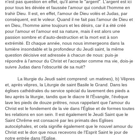
n'est pas question en effet, qu'il aime le "argent". L'argent est ici
pour tous les déviée et faussée l'amour qui conduit l'homme en
trahir Dieu. Il est, en effet, l'amour de Dieu volés et Judas, par
conséquent, est le voleur. Quand il ne fait pas l'amour de Dieu et
en Dieu, l'homme aime toujours et les désirs, car il a été créé
pour l'amour et l'amour est sa nature, mais il est alors une
passion sombre et d'auto-destruction et la mort est à son
extrémité. Et chaque année, nous nous immergeons dans la
lumière insondable et la profondeur du Jeudi saint, la même
question décisive est adressée à chacun de nous: puis-je
répondre à l'amour du Christ et l'accepter comme ma vie, dois-je
suivre Judas dans l'obscurité de sa nuit?
La liturgie du Jeudi saint comprend: un matines), b) Vêpres
et, après vêpres, la Liturgie de saint Basile le Grand. Dans les
églises cathédrales du service spécial du lavement des pieds a
lieu après la liturgie, tandis que le diacre lit l'Évangile, l'évêque
lave les pieds de douze prêtres, nous rappelant que l'amour du
Christ est le fondement de la vie dans l'Église et de formes toutes
les relations en son sein. Il est également le Jeudi Saint que le
Saint Chrême est consacré par les primats des Eglises
autocéphales, et cela signifie également que le nouvel amour du
Christ est le don que nous recevons de l'Esprit Saint le jour de
notre entrée dans l'Eglise.