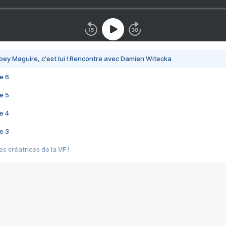
bey Maguire, c'est lui ! Rencontre avec Damien Witecka
e 6
e 5
e 4
e 3
s créatrices de la VF !
e 2
e 1
e Mektoub My Love arrive enfin ! Rencontre avec Shaïn Boumedine et Sal
i : après Toni en famille