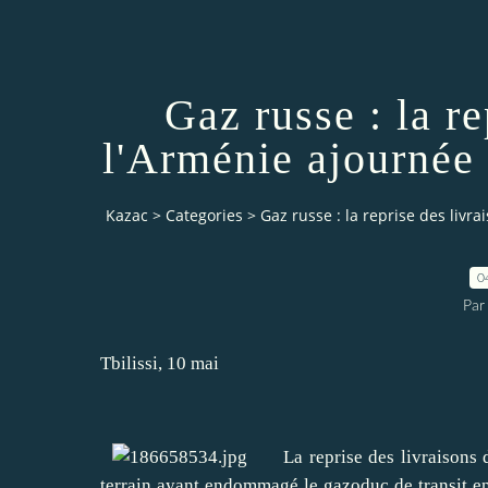
Gaz russe : la re
l'Arménie ajournée
Kazac
>
Categories
>
Gaz russe : la reprise des liv
0
Par
Tbilissi, 10 mai
La reprise des livraisons du
terrain ayant endommagé le gazoduc de transit en