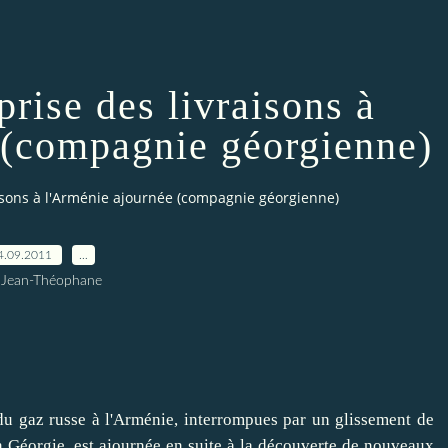
prise des livraisons à
 (compagnie géorgienne)
raisons à l'Arménie ajournée (compagnie géorgienne)
4.09.2011
…
 Jean-Théophane
 gaz russe à l'Arménie, interrompues par un glissement de
 Géorgie, est ajournée en suite à la découverte de nouveaux