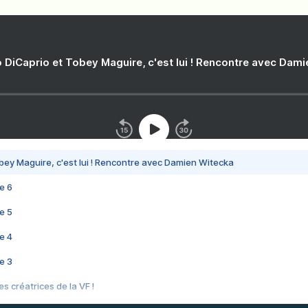
 DiCaprio et Tobey Maguire, c'est lui ! Rencontre avec Dam
bey Maguire, c'est lui ! Rencontre avec Damien Witecka
e 6
e 5
e 4
e 3
s créatrices de la VF !