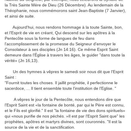
la Très Sainte Mère de Dieu (26 Décembre). Au lendemain de la
Théophanie, nous commémorons saint Jean-Baptiste (7 Janvier),
et ainsi de suite.
Aujourd'hui, nous rendons hommage à la toute Sainte, bon,
et l'Esprit de vie en créant, Qui descend sur les apôtres à la
Pentecôte sous la forme de langues de feu dans
l'accomplissement de la promesse du Seigneur d'envoyer le
Consolateur à ses disciples (Jn 14:16). Ce même Esprit Saint
demeure dans l'Église à travers les âges, le guider "dans toute la
vérité» (Jn 16,13).
Un des hymnes à vêpres le samedi soir nous dit que l'Esprit
Saint :
"Fournit toutes les choses. Il jaillit prophétie, il perfectionne le
sacerdoce, ... Il tient ensemble toute l'institution de l'Eglise. "
A vêpres le jour de la Pentecôte, nous entendons dire que
l'Esprit Saint est «la fontaine de bonté, par qui le Père est connu,
et le Fils est glorifié." Il est "la fontaine de vie des dons spirituels»
qui «nous purifie de nos péchés. »Il est par l'Esprit Saint que" les
prophètes, apôtres et martyrs divines, sont couronnés. "Il est la
source de la vie et de la sanctification.