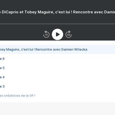
 DiCaprio et Tobey Maguire, c'est lui ! Rencontre avec Dam
bey Maguire, c'est lui ! Rencontre avec Damien Witecka
e 6
e 5
e 4
e 3
s créatrices de la VF !
e 2
e 1