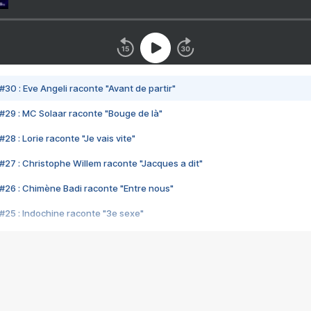
#30 : Eve Angeli raconte "Avant de partir"
#29 : MC Solaar raconte "Bouge de là"
28 : Lorie raconte "Je vais vite"
#27 : Christophe Willem raconte "Jacques a dit"
#26 : Chimène Badi raconte "Entre nous"
#25 : Indochine raconte "3e sexe"
#24 : Zaho raconte "C'est chelou"
#23 : Patrick Bruel raconte "Au café des délices"
#22 : Kyo raconte "Le chemin"