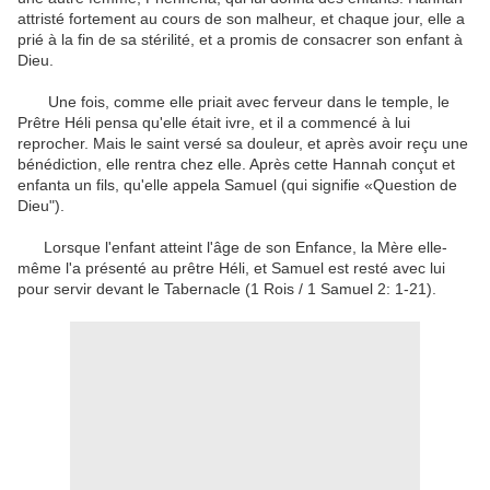
attristé
fortement au cours de
son malheur
,
et
chaque jour, elle
a
prié
à la fin de
sa stérilité
,
et a promis de
consacrer
son enfant
à
Dieu
.
Une fois
,
comme
elle priait
avec ferveur
dans le temple
,
le
Prêtre
Héli
pensa
qu'elle était ivre
,
et
il a commencé à
lui
reprocher
.
Mais
le
saint
versé
sa douleur
,
et
après avoir reçu
une
bénédiction
,
elle rentra chez elle
.
Après cette
Hannah
conçut et
enfanta
un fils
,
qu'elle appela
Samuel
(
qui signifie «
Question
de
Dieu
"
)
.
Lorsque l'enfant
atteint l'âge de
son Enfance
,
la
Mère elle-
même
l'
a présenté
au prêtre
Héli,
et
Samuel
est resté
avec lui
pour servir
devant le Tabernacle
(
1 Rois
/
1
Samuel
2
:
1-21
)
.