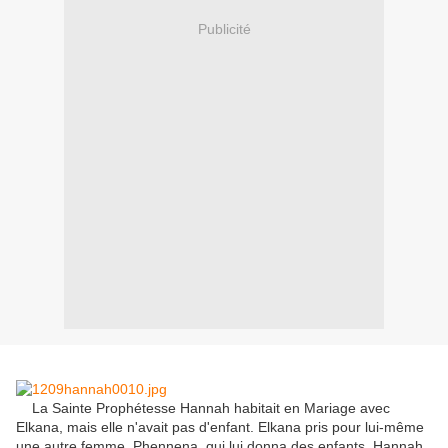
Publicité
La Saint
e
Prophétesse
Hannah
habitait
en Mariage avec
Elkana
,
mais elle
n'avait pas d'enfant
.
Elkana
pris
pour lui-même
une autre femme
,
Phennena
, qui lui donna
des enfants
.
Hannah