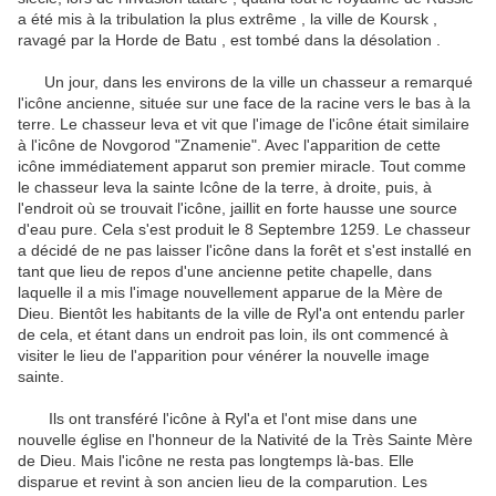
a été mis à la tribulation la plus extrême , la ville de Koursk ,
ravagé par la Horde de Batu , est tombé dans la désolation .
Un jour, dans les environs de la ville un chasseur a remarqué
l'icône ancienne, située sur une face de la racine vers le bas à la
terre.
Le chasseur leva et vit que l'image de l'icône était similaire
à l'icône de Novgorod "Znamenie".
Avec l'apparition de cette
icône immédiatement apparut son premier miracle.
Tout comme
le chasseur leva la sainte Icône de la terre, à droite, puis, à
l'endroit où se trouvait l'icône, jaillit en forte hausse une source
d'eau pure.
Cela s'est produit le 8 Septembre 1259.
Le chasseur
a décidé de ne pas laisser l'icône dans la forêt et s'est installé en
tant que lieu de repos d'une ancienne petite chapelle, dans
laquelle il a mis l'image nouvellement apparue de la Mère de
Dieu.
Bientôt les habitants de la ville de Ryl'a ont entendu parler
de cela, et étant dans un endroit pas loin, ils ont commencé à
visiter le lieu de l'apparition pour vénérer la nouvelle image
sainte.
Ils ont transféré l'icône à Ryl'a et l'ont mise dans une
nouvelle église en l'honneur de la Nativité de la Très Sainte Mère
de Dieu.
Mais l'icône ne resta pas longtemps là-bas.
Elle
disparue et revint à son ancien lieu de la comparution.
Les