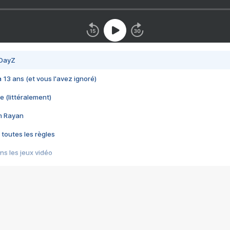
 DayZ
 a 13 ans (et vous l'avez ignoré)
e (littéralement)
im Rayan
 toutes les règles
s les jeux vidéo
us choquant de Rockstar ? - Le scandale BULLY
e plus moche de Steam
du RÊVE tourne au CAUCHEMAR
pendant 8 heures