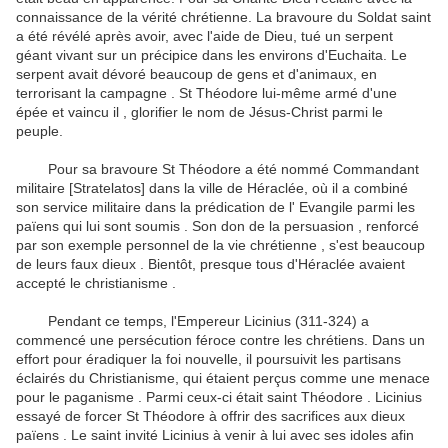
connaissance de la vérité chrétienne.
La bravoure du Soldat saint
a été révélé après avoir, avec l'aide de Dieu, tué un serpent
géant vivant sur ​​un précipice dans les environs d'Euchaita.
Le
serpent avait dévoré beaucoup de gens et d'animaux, en
terrorisant la campagne .
St Théodore lui-même armé d'une
épée et vaincu il , glorifier le nom de Jésus-Christ parmi le
peuple.
Pour sa bravoure St Théodore a été nommé Commandant
militaire [Stratelatos] dans la ville de Héraclée, où il a combiné
son service militaire dans la prédication de l' Evangile parmi les
païens qui lui sont soumis .
Son don de la persuasion , renforcé
par son exemple personnel de la vie chrétienne , s'est beaucoup
de leurs faux dieux .
Bientôt, presque tous d'Héraclée avaient
accepté le christianisme .
Pendant ce temps, l'Empereur Licinius (311-324) a
commencé une persécution féroce contre les chrétiens.
Dans un
effort pour éradiquer la foi nouvelle, il poursuivit les partisans
éclairés du Christianisme, qui étaient perçus comme une menace
pour le paganisme .
Parmi ceux-ci était saint Théodore .
Licinius
essayé de forcer St Théodore à offrir des sacrifices aux dieux
païens .
Le saint invité Licinius à venir à lui avec ses idoles afin