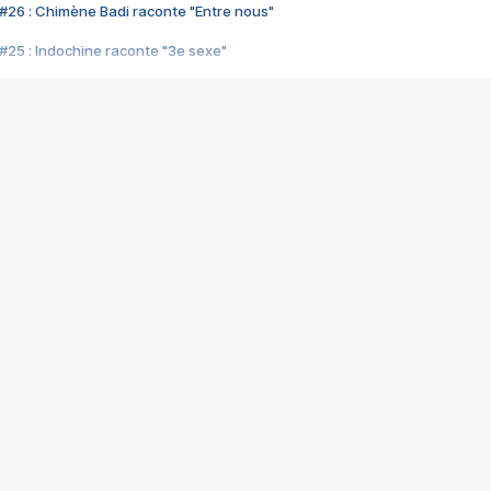
#26 : Chimène Badi raconte "Entre nous"
#25 : Indochine raconte "3e sexe"
#24 : Zaho raconte "C'est chelou"
#23 : Patrick Bruel raconte "Au café des délices"
#22 : Kyo raconte "Le chemin"
#21 : Nolwenn Leroy raconte "Cassé"
#20 : Patrick Hernandez raconte "Born to be alive"
#19 : Lorie raconte "Près de moi"
#18 : Michael Jones raconte "A nos actes manqués" (avec Jean-Jacque
#17 : Khaled raconte "Aïcha"
#16 : Corneille raconte "Parce qu'on vient de loin"
#15 : Indochine raconte "L'aventurier"
14 : Lorie raconte "Sur un air latino"