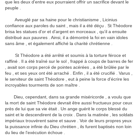
que les deux d'entre eux pourraient offrir un sacrifice devant le
peuple .
Aveuglé par sa haine pour le christianisme , Licinius
confiance aux paroles du saint , mais il a été déçu .
St Théodore
brisa les statues d'or et d'argent en morceaux , qu'il a ensuite
distribué aux pauvres .
Ainsi, il a démontré la foi en vain idoles
sans âme , et également affiché la charité chrétienne .
St Théodore a été arrêté et soumis à la torture féroce et
raffiné .
Il a été traîné sur le sol , frappé à coups de barres de fer
, avait son corps percé de pointes acérées , a été brûlée par le
feu , et ses yeux ont été arraché .
Enfin , il a été crucifié .
Varus ,
le serviteur de saint Théodore , eut à peine la force d'écrire les
incroyables tourments de son maître .
Dieu, cependant, dans sa grande miséricorde , a voulu que
la mort de saint Théodore devrait être aussi fructueux pour ceux
près de lui que sa vie était .
Un ange guérit le corps blessé du
saint et le descendirent de la croix .
Dans la matinée , les soldats
impériaux trouvèrent saine et sauve .
Voir de leurs propres yeux
la puissance infinie du Dieu chrétien , ils furent baptisés non loin
du lieu de l'exécution échoue .