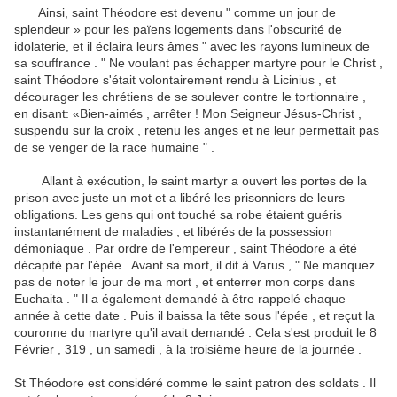
Ainsi, saint Théodore est devenu " comme un jour de
splendeur » pour les païens logements dans l'obscurité de
idolaterie, et il éclaira leurs âmes " avec les rayons lumineux de
sa souffrance . " Ne voulant pas échapper martyre pour le Christ ,
saint Théodore s'était volontairement rendu à Licinius
, et
décourager les chrétiens de se soulever contre le tortionnaire ,
en disant: «Bien-aimés , arrêter !
Mon Seigneur Jésus-Christ ,
suspendu sur la croix , retenu les anges et ne leur permettait pas
de se venger de la race humaine " .
Allant à exécution, le saint martyr a ouvert les portes de la
prison avec juste un mot et a libéré les prisonniers de leurs
obligations.
Les gens qui ont touché sa robe étaient guéris
instantanément de maladies , et libérés de la possession
démoniaque .
Par ordre de l'empereur , saint Théodore a été
décapité par l'épée .
Avant sa mort, il dit à Varus , " Ne manquez
pas de noter le jour de ma mort , et enterrer mon corps dans
Euchaita . " Il a également demandé à être rappelé chaque
année à cette date .
Puis il baissa la tête sous l'épée , et reçut la
couronne du martyre qu'il avait demandé .
Cela s'est produit le 8
Février , 319 , un samedi , à la troisième heure de la journée .
St Théodore est considéré comme le saint patron des soldats .
Il